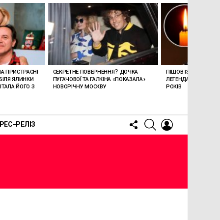
ЛА ПРИСТРАСНІ
СЕКРЕТНЕ ПОВЕРНЕННЯ? ДОЧКА
ПІШОВ ІЗ ЖИТТЯ СТЕ
БІЛЯ ЯЛИНКИ
ПУГАЧОВОЇ ТА ГАЛКІНА «ПОКАЗАЛА»
ЛЕГЕНДАРНОМУ СПІ
ТАЛА ЙОГО З
НОВОРІЧНУ МОСКВУ
РОКІВ
FOLLOW
SEARCH
LOGIN
РЕС-РЕЛІЗ
US