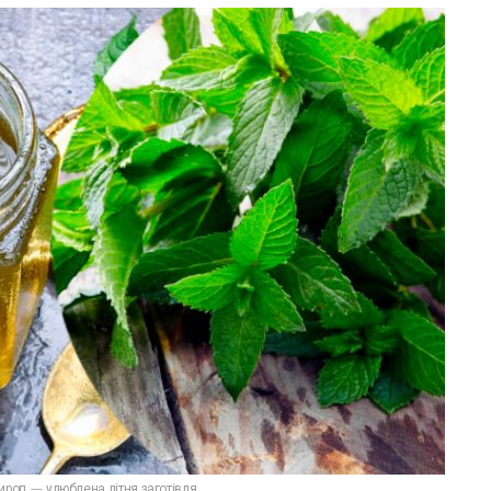
ироп — улюблена літня заготівля