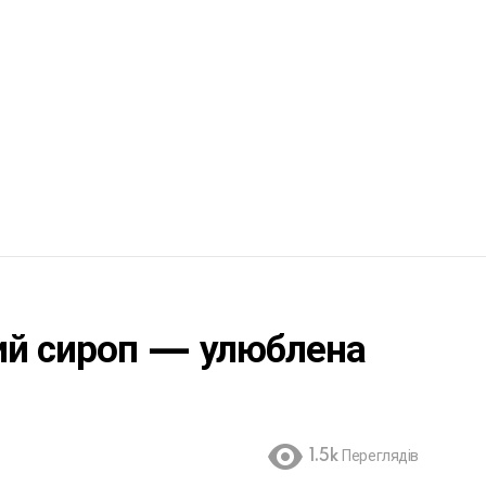
ий сироп — улюблена
1.5k
Переглядів