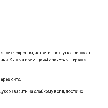
) залити окропом, накрити каструлю кришкою
дини. Якщо в приміщенні спекотно — краще
через сито.
цукор і варити на слабкому вогні, постійно