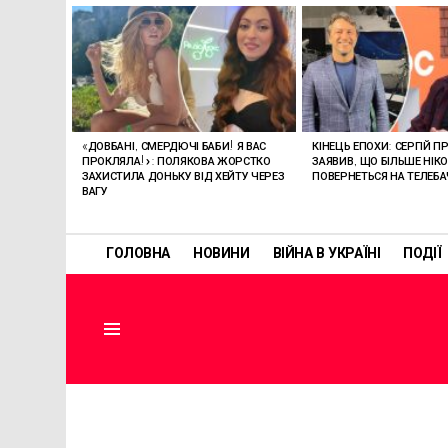
ОСТАННІ
СТАТТІ
«ДОВБАНІ, СМЕРДЮЧІ БАБИ! Я ВАС
КІНЕЦЬ ЕПОХИ: СЕРГІЙ П
ПРОКЛЯЛА!»: ПОЛЯКОВА ЖОРСТКО
ЗАЯВИВ, ЩО БІЛЬШЕ НІК
ЗАХИСТИЛА ДОНЬКУ ВІД ХЕЙТУ ЧЕРЕЗ
ПОВЕРНЕТЬСЯ НА ТЕЛЕБ
ВАГУ
ГОЛОВНА
НОВИНИ
ВІЙНА В УКРАЇНІ
ПОДІЇ
Menu