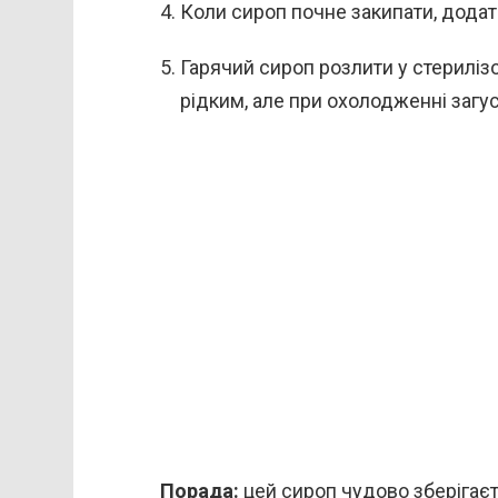
Коли сироп почне закипати, додат
Гарячий сироп розлити у стериліз
рідким, але при охолодженні загус
Порада:
цей сироп чудово зберігаєт