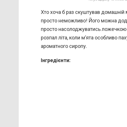
Хто хоча б раз скуштував домашній м
просто неможливо! Його можна дод
просто насолоджуватись ложечкою —
розпал літа, коли м’ята особливо па
ароматного сиропу.
Інгредієнти: