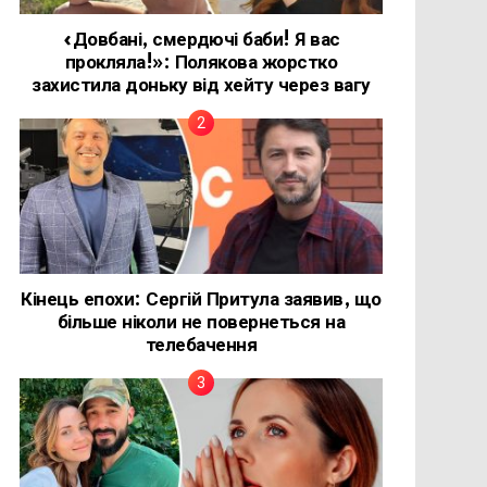
«Довбані, смердючі баби! Я вас
прокляла!»: Полякова жорстко
захистила доньку від хейту через вагу
Кінець епохи: Сергій Притула заявив, що
більше ніколи не повернеться на
телебачення