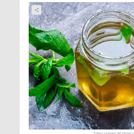
Готую щороку! М’ятний с