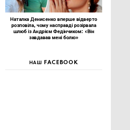
Наталка Денисенко вперше відверто
розповіла, чому насправді розірвала
шлюб із Андрієм Федінчиком: «Він
завдавав мені болю»
НАШ FACEBOOK