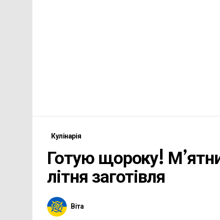
Кулінарія
Готую щороку! М’ятн
літня заготівля
Віта