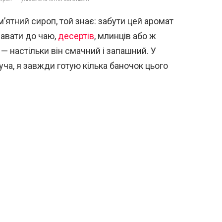
’ятний сироп, той знає: забути цей аромат
авати до чаю,
десертів
, млинців або ж
 настільки він смачний і запашний. У
хуча, я завжди готую кілька баночок цього