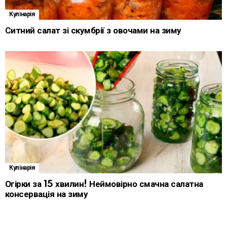
Кулінарія
Ситний салат зі скумбрії з овочами на зиму
Кулінарія
Огірки за 15 хвилин! Неймовірно смачна салатна
консервація на зиму