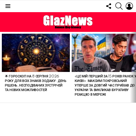
FOLLOW
SEARC
L
US
Menu
ОСТАННІ
СТАТТІ
🌟 ГОРОСКОП НА 8 СЕРПНЯ 2026
«ЦЕ МІЙ ПЕРШИЙ ЗА 15 РОКІВ РАНОК 
РОКУ ДЛЯ ВСІХ ЗНАКІВ ЗОДІАКУ: ДЕНЬ
КИЄВІ»: МАКСИМ ПОКРОВСЬКИЙ
РІШЕНЬ, НЕСПОДІВАНИХ ЗУСТРІЧЕЙ
УПЕРШЕ ЗА ДОВГИЙ ЧАС ПРИЇХАВ ДО
ТА НОВИХ МОЖЛИВОСТЕЙ
УКРАЇНИ ТА ВИКЛИКАВ БУРХЛИВУ
РЕАКЦІЮ В МЕРЕЖІ