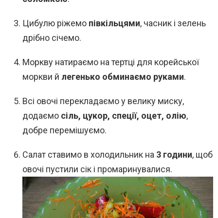
Цибулю ріжемо
півкільцями
, часник і зелень
дрібно січемо.
Моркву натираємо на тертці для корейської
моркви й
легенько обминаємо руками
.
Всі овочі перекладаємо у велику миску,
додаємо
сіль, цукор, спеції, оцет, олію
,
добре перемішуємо.
Салат ставимо в холодильник на
3 години
, щоб
овочі пустили сік і промаринувалися.