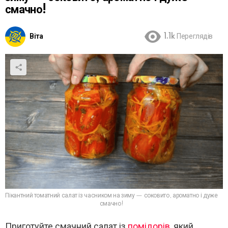
смачно!
Віта
1.1k
Переглядів
Пікантний томатний салат із часником на зиму — соковито, ароматно і дуже
смачно!
Приготуйте смачний салат із
помідорів
, який