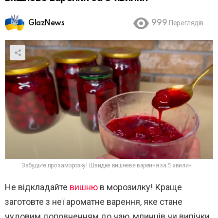
GlazNews
999
Переглядів
Забудьте про заморозку! Швидке вишневе варення за 5 хвилин
Не відкладайте
вишню
в морозилку! Краще
заготовте з неї ароматне варення, яке стане
чудовим доповненням до чаю, млинців чи випічки.