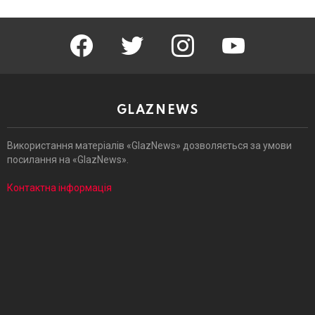
facebook
twitter
instagram
youtube
GLAZNEWS
Використання матеріалів «GlazNews» дозволяється за умови
посилання на «GlazNews».
Контактна інформація