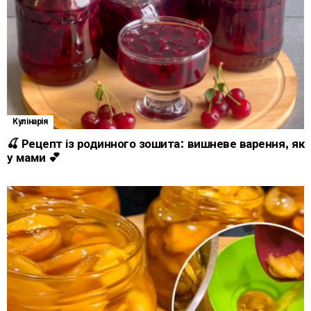
Кулінарія
🍒 Рецепт із родинного зошита: вишневе варення, як
у мами 💕