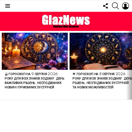
FOLLOW
SEARC
L
US
Menu
ОСТАННІ
СТАТТІ
🔮 ГОРОСКОП НА 9 СЕРПНЯ 2026
🌟 ГОРОСКОП НА 8 СЕРПНЯ 2026
РОКУ ДЛЯ ВСІХ ЗНАКІВ ЗОДІАКУ: ДЕНЬ
РОКУ ДЛЯ ВСІХ ЗНАКІВ ЗОДІАКУ: ДЕН
ВАЖЛИВИХ РІШЕНЬ, НЕСПОДІВАНИХ
РІШЕНЬ, НЕСПОДІВАНИХ ЗУСТРІЧЕЙ
НОВИН І ПРИЄМНИХ ЗУСТРІЧЕЙ
ТА НОВИХ МОЖЛИВОСТЕЙ