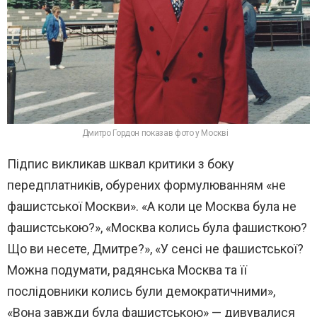
Дмитро Гордон показав фото у Москві
Підпис викликав шквал критики з боку
передплатників, обурених формулюванням «не
фашистської Москви». «А коли це Москва була не
фашистською?», «Москва колись була фашисткою?
Що ви несете, Дмитре?», «У сенсі не фашистської?
Можна подумати, радянська Москва та її
послідовники колись були демократичними»,
«Вона завжди була фашистською» — дивувалися