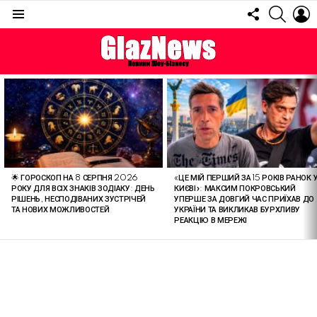
FOLLOW
SEARC
L
US
Menu
ОСТАННІ
СТАТТІ
🌟 ГОРОСКОП НА 8 СЕРПНЯ 2026
«ЦЕ МІЙ ПЕРШИЙ ЗА 15 РОКІВ РАНОК 
РОКУ ДЛЯ ВСІХ ЗНАКІВ ЗОДІАКУ: ДЕНЬ
КИЄВІ»: МАКСИМ ПОКРОВСЬКИЙ
РІШЕНЬ, НЕСПОДІВАНИХ ЗУСТРІЧЕЙ
УПЕРШЕ ЗА ДОВГИЙ ЧАС ПРИЇХАВ ДО
ТА НОВИХ МОЖЛИВОСТЕЙ
УКРАЇНИ ТА ВИКЛИКАВ БУРХЛИВУ
РЕАКЦІЮ В МЕРЕЖІ