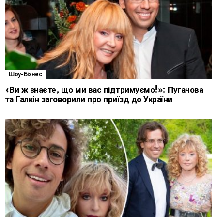
Шоу-Бізнес
«Ви ж знаєте, що ми вас підтримуємо!»: Пугачова
та Галкін заговорили про приїзд до України