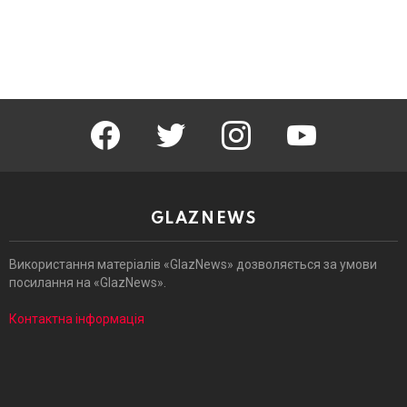
facebook
twitter
instagram
youtube
GLAZNEWS
Використання матеріалів «GlazNews» дозволяється за умови
посилання на «GlazNews».
Контактна інформація