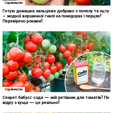
Садівництво
Готую домашнє кальцієве добриво з попелу та оцту
– жодної вершинної гнилі на помідорах і перцях!
Перевірено роками!
Садівництво
Секрет бабусі: сода — мій рятівник для томатів! По
відру з куща — це реально!