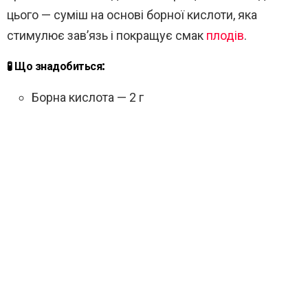
цього — суміш на основі борної кислоти, яка
стимулює зав’язь і покращує смак
плодів
.
🧪 Що знадобиться:
Борна кислота — 2 г