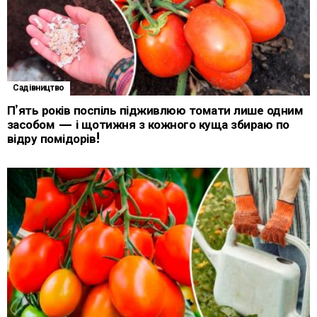
Садівництво
П’ять років поспіль підживлюю томати лише одним
засобом — і щотижня з кожного куща збираю по
відру помідорів!