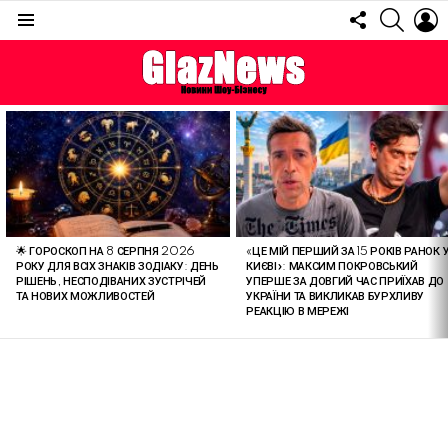
FOLLOW
SEARC
L
US
Menu
ОСТАННІ
СТАТТІ
🌟 ГОРОСКОП НА 8 СЕРПНЯ 2026
«ЦЕ МІЙ ПЕРШИЙ ЗА 15 РОКІВ РАНОК 
РОКУ ДЛЯ ВСІХ ЗНАКІВ ЗОДІАКУ: ДЕНЬ
КИЄВІ»: МАКСИМ ПОКРОВСЬКИЙ
РІШЕНЬ, НЕСПОДІВАНИХ ЗУСТРІЧЕЙ
УПЕРШЕ ЗА ДОВГИЙ ЧАС ПРИЇХАВ ДО
ТА НОВИХ МОЖЛИВОСТЕЙ
УКРАЇНИ ТА ВИКЛИКАВ БУРХЛИВУ
РЕАКЦІЮ В МЕРЕЖІ