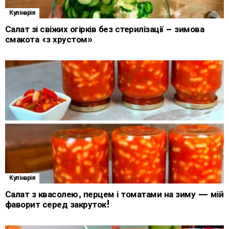
Кулінарія
Салат зі свіжих огірків без стерилізації – зимова
смакота «з хрустом»
Кулінарія
Салат з квасолею, перцем і томатами на зиму — мій
фаворит серед закруток!