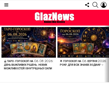
FOLLOW
SEARC
L
US
Menu
ОСТАННІ
СТАТТІ
🔮 ТАРО-ГОРОСКОП НА 06.08.2026:
🌟 ГОРОСКОП НА 06 СЕРПНЯ 2026
ДЕНЬ ВАЖЛИВИХ РІШЕНЬ, НОВИХ
РОКУ ДЛЯ ВСІХ ЗНАКІВ ЗОДІАКУ ✨
МОЖЛИВОСТЕЙ І ВНУТРІШНЬОЇ СИЛИ