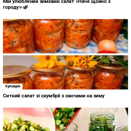
Мій улюблений зимовий салат «Наче щойно з
городу» 🌿
Кулінарія
Ситний салат зі скумбрії з овочами на зиму