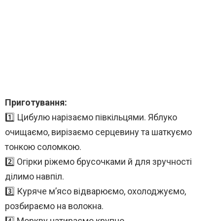
Приготування:
1️⃣ Цибулю нарізаємо півкільцями. Яблуко
очищаємо, вирізаємо серцевину та шаткуємо
тонкою соломкою.
2️⃣ Огірки ріжемо брусочками й для зручності
ділимо навпіл.
3️⃣ Куряче м’ясо відварюємо, охолоджуємо,
розбираємо на волокна.
4️⃣ Моркву натираємо крупно.