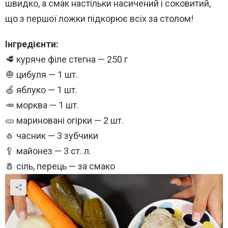
швидко, а смак настільки насичений і соковитий,
що з першої ложки підкорює всіх за столом!
Інгредієнти:
🥩 куряче філе стегна — 250 г
🧅 цибуля — 1 шт.
🍏 яблуко — 1 шт.
🥕 морква — 1 шт.
🥒 мариновані огірки — 2 шт.
🧄 часник — 3 зубчики
🥄 майонез — 3 ст. л.
🧂 сіль, перець — за смако