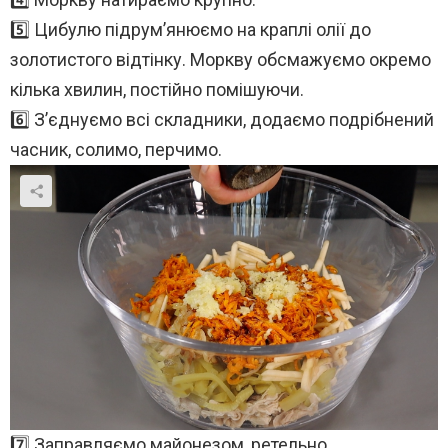
5️⃣ Цибулю підрум’янюємо на краплі олії до
золотистого відтінку. Моркву обсмажуємо окремо
кілька хвилин, постійно помішуючи.
6️⃣ З’єднуємо всі складники, додаємо подрібнений
часник, солимо, перчимо.
7️⃣ Заправляємо майонезом, ретельно