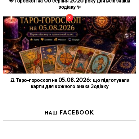
🌟 Гороскоп на 06 серпня 2026 року для всіх знаків
зодіаку ✨
🔮 Таро-гороскоп на 05.08.2026: що підготували
карти для кожного знака Зодіаку
НАШ FACEBOOK