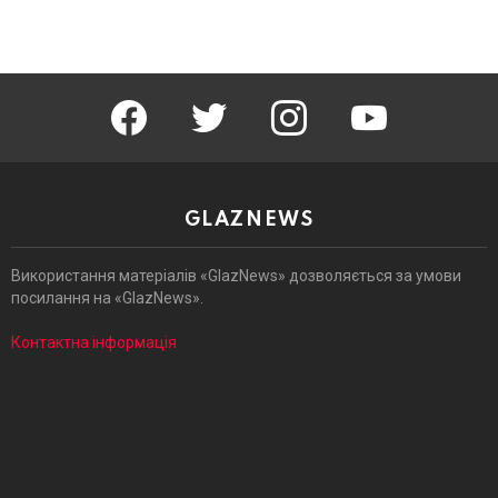
facebook
twitter
instagram
youtube
GLAZNEWS
Використання матеріалів «GlazNews» дозволяється за умови
посилання на «GlazNews».
Контактна інформація