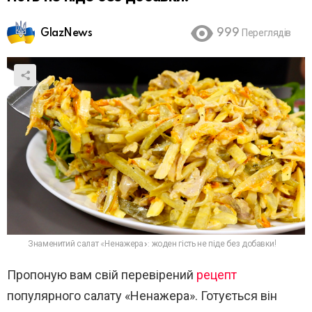
GlazNews
999
Переглядів
Знаменитий салат «Ненажера»: жоден гість не піде без добавки!
Пропоную вам свій перевірений
рецепт
популярного салату «Ненажера». Готується він