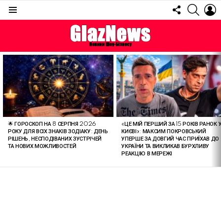
FOLLOW
SEARC
L
US
Menu
ОСТАННІ
СТАТТІ
🌟 ГОРОСКОП НА 8 СЕРПНЯ 2026
«ЦЕ МІЙ ПЕРШИЙ ЗА 15 РОКІВ РАНОК 
РОКУ ДЛЯ ВСІХ ЗНАКІВ ЗОДІАКУ: ДЕНЬ
КИЄВІ»: МАКСИМ ПОКРОВСЬКИЙ
РІШЕНЬ, НЕСПОДІВАНИХ ЗУСТРІЧЕЙ
УПЕРШЕ ЗА ДОВГИЙ ЧАС ПРИЇХАВ ДО
ТА НОВИХ МОЖЛИВОСТЕЙ
УКРАЇНИ ТА ВИКЛИКАВ БУРХЛИВУ
РЕАКЦІЮ В МЕРЕЖІ