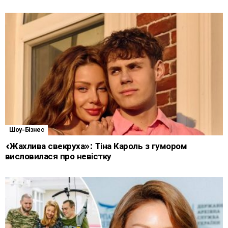
Шоу-Бізнес
«Жахлива свекруха»: Тіна Кароль з гумором
висловилася про невістку