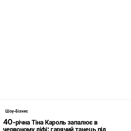
Шоу-Бізнес
40-річна Тіна Кароль запалює в
червоному ліфі: гарячий танець під