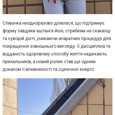
Співачка неодноразово ділилася, що підтримує
форму завдяки аштанга-йозі, стрибкам на скакалці
та суворій дієті, уникаючи апаратних процедур для
покращення зовнішнього вигляду. Її дисципліна та
відданість здоровому способу життя надихають
прихильників, а новий ролик став ще одним
доказом її впевненості та сценічної енергії.
В
и
д
е
о