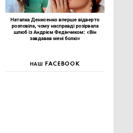
Наталка Денисенко вперше відверто
розповіла, чому насправді розірвала
шлюб із Андрієм Федінчиком: «Він
завдавав мені болю»
НАШ FACEBOOK