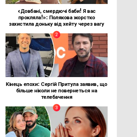
«Довбані, смердючі баби! Я вас
прокляла!»: Полякова жорстко
захистила доньку від хейту через вагу
Кінець епохи: Сергій Притула заявив, що
більше ніколи не повернеться на
телебачення