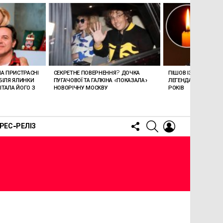
ЛА ПРИСТРАСНІ
СЕКРЕТНЕ ПОВЕРНЕННЯ? ДОЧКА
ПІШОВ ІЗ ЖИТТЯ СТЕ
БІЛЯ ЯЛИНКИ
ПУГАЧОВОЇ ТА ГАЛКІНА «ПОКАЗАЛА»
ЛЕГЕНДАРНОМУ СПІ
ТАЛА ЙОГО З
НОВОРІЧНУ МОСКВУ
РОКІВ
FOLLOW
SEARCH
LOGIN
РЕС-РЕЛІЗ
US