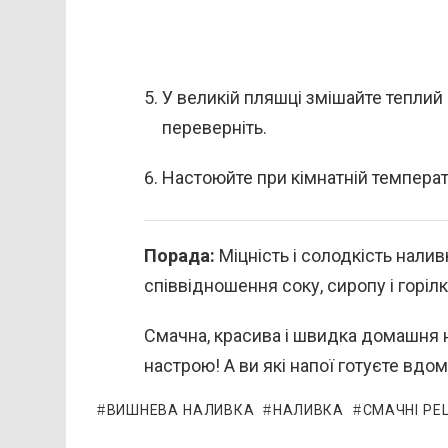
У великій пляшці змішайте теплий с
переверніть.
Настоюйте при кімнатній темпера
Порада:
Міцність і солодкість нали
співвідношення соку, сиропу і горілк
Смачна, красива і швидка домашня н
настрою! А ви які напої готуєте вдо
ВИШНЕВА НАЛИВКА
НАЛИВКА
СМАЧНІ РЕ