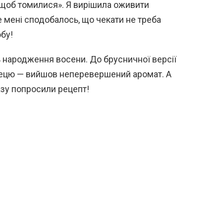
– щоб томилися». Я вирішила оживити
е мені сподобалось, що чекати не треба
бу!
ь народження восени. До брусничної версії
брецю — вийшов неперевершений аромат. А
разу попросили рецепт!