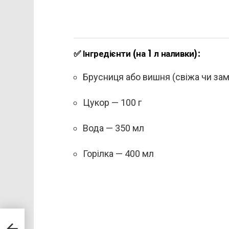
✅
Інгредієнти (на 1 л наливки):
Брусниця або вишня (свіжа чи зам
Цукор — 100 г
Вода — 350 мл
Горілка — 400 мл
 воїн
увся