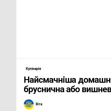
Кулінарія
Найсмачніша домашня 
бруснична або вишне
Віта