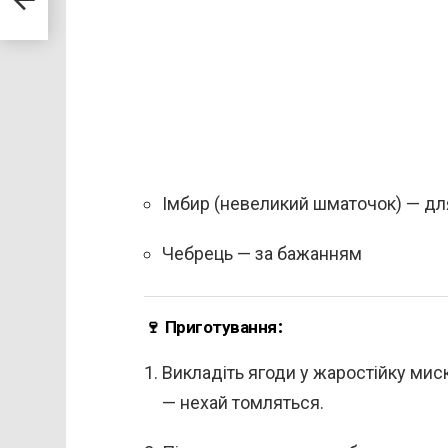
Імбир (невеликий шматочок) — для
Чебрець — за бажанням
🍷
Приготування:
Викладіть ягоди у жаростійку миск
— нехай томляться.