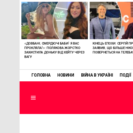
ОСТАННІ
СТАТТІ
«ДОВБАНІ, СМЕРДЮЧІ БАБИ! Я ВАС
КІНЕЦЬ ЕПОХИ: СЕРГІЙ П
ПРОКЛЯЛА!»: ПОЛЯКОВА ЖОРСТКО
ЗАЯВИВ, ЩО БІЛЬШЕ НІК
ЗАХИСТИЛА ДОНЬКУ ВІД ХЕЙТУ ЧЕРЕЗ
ПОВЕРНЕТЬСЯ НА ТЕЛЕБ
ВАГУ
ГОЛОВНА
НОВИНИ
ВІЙНА В УКРАЇНІ
ПОДІЇ
Menu