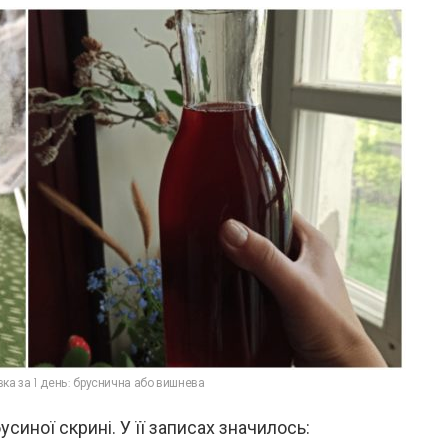
а за 1 день: бруснична або вишнева
усиної скрині. У її записах значилось: