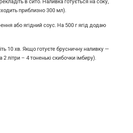
екладіть в сито. Наливка готується на соку,
ходить приблизно 300 мл).
ення або ягідний соус. На 500 г ягід додаю
тіть 10 хв. Якщо готуєте брусничну наливку —
 2 літри – 4 тоненькі скибочки імбиру).