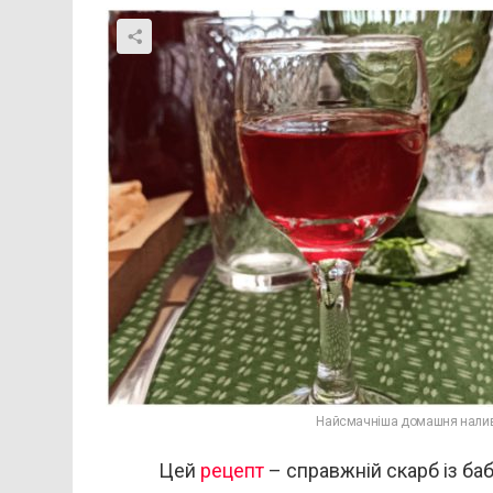
Найсмачніша домашня наливк
Цей
рецепт
– справжній скарб із баб