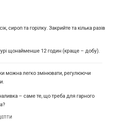
ік, сироп та горілку. Закрийте та кілька разів
турі щонайменше 12 годин (краще – добу).
вки можна легко змінювати, регулюючи
и.
аливка – саме те, що треба для гарного
ма?
ЦЕПТИ