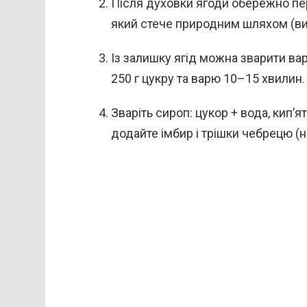
Після духовки ягоди обережно пер
який стече природним шляхом (ви
Із залишку ягід можна зварити вар
250 г цукру та варю 10–15 хвилин.
Зваріть сироп: цукор + вода, кип’я
додайте імбир і трішки чебрецю (на