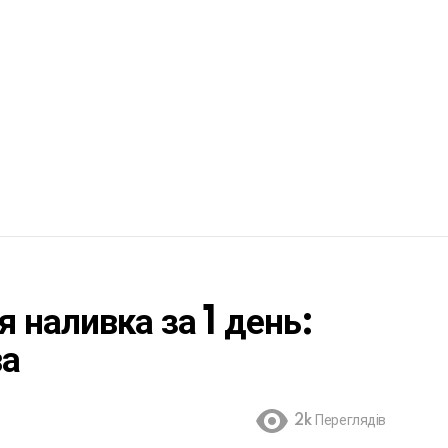
наливка за 1 день:
ва
2k
Переглядів