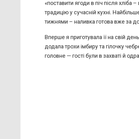
«поставити ягоди в піч після хліба 
традицію у сучасній кухні. Найбільш
тижнями – наливка готова вже за до
Вперше я приготувала її на свій ден
додала трохи імбиру та гілочку че
головне — гості були в захваті й од