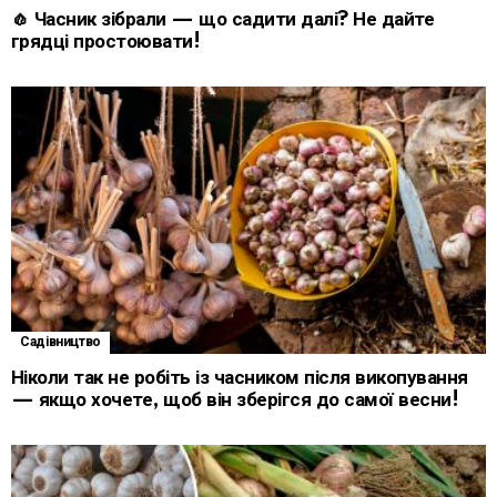
🧄 Часник зібрали — що садити далі? Не дайте
грядці простоювати!
Садівництво
Ніколи так не робіть із часником після викопування
— якщо хочете, щоб він зберігся до самої весни!