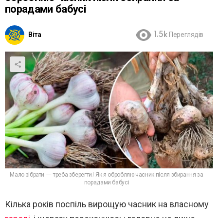
порадами бабусі
Віта
1.5k
Переглядів
Мало зібрати — треба зберегти! Як я обробляю часник після збирання за
порадами бабусі
Кілька років поспіль вирощую часник на власному