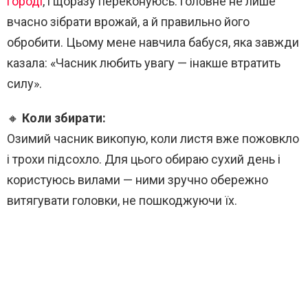
городі
, і щоразу переконуюсь: головне не лише
вчасно зібрати врожай, а й правильно його
обробити. Цьому мене навчила бабуся, яка завжди
казала: «Часник любить увагу — інакше втратить
силу».
🔸
Коли збирати:
Озимий часник викопую, коли листя вже пожовкло
і трохи підсохло. Для цього обираю сухий день і
користуюсь вилами — ними зручно обережно
витягувати головки, не пошкоджуючи їх.