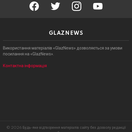
facebook
twitter
instagram
youtube
GLAZNEWS
Використання матеріалів «GlazNews» дозволяється за умови
посилання на «GlazNews».
Контактна інформація
© 2026 Будь-яке відтворення матеріалів сайту без дозволу редакції