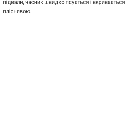
підвали, часник швидко псується і вкривається
пліснявою.