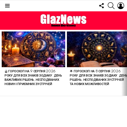
FOLLOW
SEARC
L
US
Menu
ОСТАННІ
СТАТТІ
🔮 ГОРОСКОП НА 9 СЕРПНЯ 2026
🌟 ГОРОСКОП НА 8 СЕРПНЯ 2026
РОКУ ДЛЯ ВСІХ ЗНАКІВ ЗОДІАКУ: ДЕНЬ
РОКУ ДЛЯ ВСІХ ЗНАКІВ ЗОДІАКУ: ДЕН
ВАЖЛИВИХ РІШЕНЬ, НЕСПОДІВАНИХ
РІШЕНЬ, НЕСПОДІВАНИХ ЗУСТРІЧЕЙ
НОВИН І ПРИЄМНИХ ЗУСТРІЧЕЙ
ТА НОВИХ МОЖЛИВОСТЕЙ