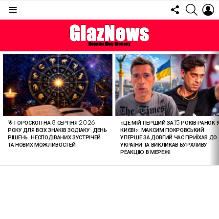
FOLLOW
SEARC
L
US
Menu
ОСТАННІ
СТАТТІ
🌟 ГОРОСКОП НА 8 СЕРПНЯ 2026
«ЦЕ МІЙ ПЕРШИЙ ЗА 15 РОКІВ РАНОК 
РОКУ ДЛЯ ВСІХ ЗНАКІВ ЗОДІАКУ: ДЕНЬ
КИЄВІ»: МАКСИМ ПОКРОВСЬКИЙ
РІШЕНЬ, НЕСПОДІВАНИХ ЗУСТРІЧЕЙ
УПЕРШЕ ЗА ДОВГИЙ ЧАС ПРИЇХАВ ДО
ТА НОВИХ МОЖЛИВОСТЕЙ
УКРАЇНИ ТА ВИКЛИКАВ БУРХЛИВУ
РЕАКЦІЮ В МЕРЕЖІ