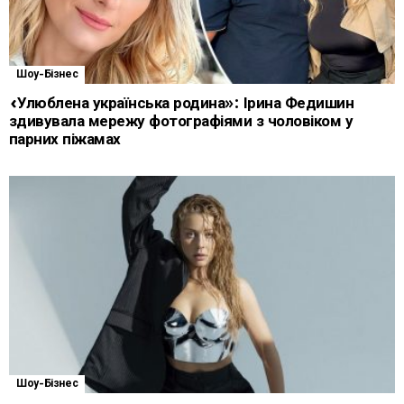
Шоу-Бізнес
«Улюблена українська родина»: Ірина Федишин
здивувала мережу фотографіями з чоловіком у
парних піжамах
Шоу-Бізнес