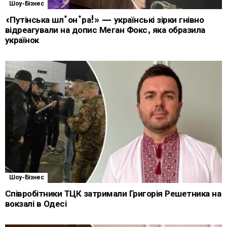
Шоу-Бізнес
«Путінська шл*он*ра!» — українські зірки гнівно
відреагували на допис Меган Фокс, яка образила
українок
Шоу-Бізнес
Співробітники ТЦК затримали Григорія Решетника на
вокзалі в Одесі