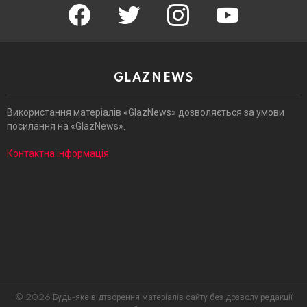
facebook
twitter
instagram
youtube
GLAZNEWS
Використання матеріалів «GlazNews» дозволяється за умови
посилання на «GlazNews».
Контактна інформація
© 2026 Будь-яке відтворення матеріалів сайту без дозволу редакції