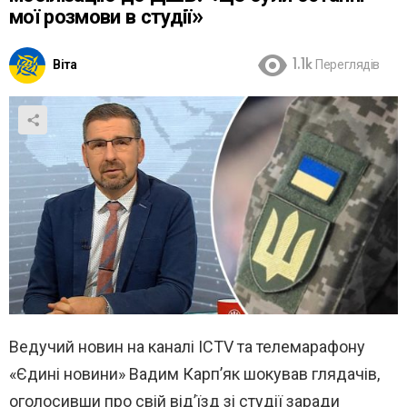
мої розмови в студії»
Віта
1.1k
Переглядів
Ведучий новин на каналі ICTV та телемарафону
«Єдині новини» Вадим Карп’як шокував глядачів,
оголосивши про свій від’їзд зі студії заради