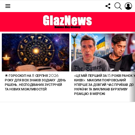
FOLLOW
SEARC
L
US
Menu
ОСТАННІ
СТАТТІ
🌟 ГОРОСКОП НА 8 СЕРПНЯ 2026
«ЦЕ МІЙ ПЕРШИЙ ЗА 15 РОКІВ РАНОК 
РОКУ ДЛЯ ВСІХ ЗНАКІВ ЗОДІАКУ: ДЕНЬ
КИЄВІ»: МАКСИМ ПОКРОВСЬКИЙ
РІШЕНЬ, НЕСПОДІВАНИХ ЗУСТРІЧЕЙ
УПЕРШЕ ЗА ДОВГИЙ ЧАС ПРИЇХАВ ДО
ТА НОВИХ МОЖЛИВОСТЕЙ
УКРАЇНИ ТА ВИКЛИКАВ БУРХЛИВУ
РЕАКЦІЮ В МЕРЕЖІ