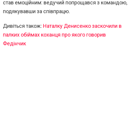
став емоційним: ведучий попрощався з командою,
подякувавши за співпрацю.
Дивіться також:
Наталку Денисенко заскочили в
палких обіймах коханця про якого говорив
Федінчик