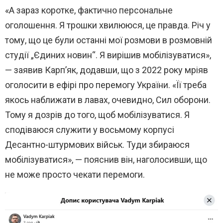
«А зараз коротке, фактично персональне
оголошення. Я трошки хвилююся, це правда. Річ у
тому, що це були останні мої розмови в розмовній
студії „Єдиних новин“. Я вирішив мобілізуватися»,
— заявив Карп’як, додавши, що з 2022 року мріяв
оголосити в ефірі про перемогу України. «Її треба
якось наближати в лавах, очевидно, Сил оборони.
Тому я дозрів до того, щоб мобілізуватися. Я
сподіваюся служити у восьмому корпусі
Десантно-штурмових військ. Туди збираюся
мобілізуватися», — пояснив він, наголосивши, що
не може просто чекати перемоги.