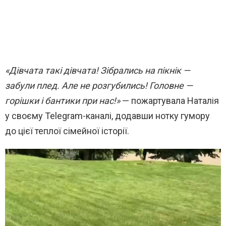
«Дівчата такі дівчата! Зібрались на пікнік —
забули плед. Але не розгубились! Головне —
горішки і бантики при нас!»
— пожартувала Наталія
у своєму Telegram-каналі, додавши нотку гумору
до цієї теплої сімейної історії.
В
и
д
е
о