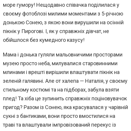
море гумору! Нещодавно співачка поділилася у
своєму фотоблозі милими моментами з 5-річною
донькою Сонею, з якою вони вирушили на осінній
пікнік у Пирогові. І, як у справжніх дівчат, не
обійшлося без кумедного казусу!
Мама і донька гуляли мальовничими просторами
музею просто неба, милувалися старовинними
млинами і врешті вирішили влаштувати пікнік на
зеленій галявині. Але от халепа — Наталія, у своєму
стильному костюмі та на підборах, забула взяти
плед! Та хіба це зупинить справжніх поціновувачок
пригод? Разом із Сонею, яка красувалася у чарівній
сукні з бантиками, вони просто вмостилися на
траві та влаштували імпровізований перекус із