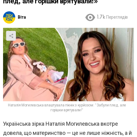
плед, але горішки врятували!»
Віта
1.7k
Переглядів
Наталія Могилевська влаштувала пікнік з курйозом: "Забули плед, але
горішки врятували!"
Українська зірка Наталія Могилевська вкотре
довела, що материнство — це не лише ніжність, а й