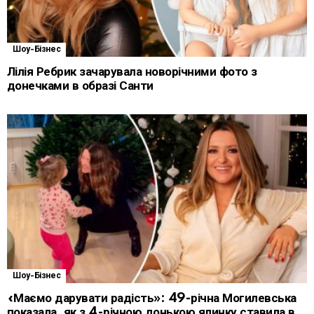
Шоу-Бізнес
Лілія Ребрик зачарувала новорічними фото з
донечками в образі Санти
Шоу-Бізнес
«Маємо дарувати радість»: 49-річна Могилевська
показала, як з 4-річною донькою ялинку ставила в