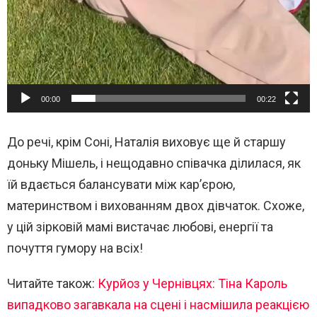
00:00
00:22
До речі, крім Соні, Наталія виховує ще й старшу
доньку Мішель, і нещодавно співачка ділилася, як
їй вдається балансувати між кар’єрою,
материнством і вихованням двох дівчаток. Схоже,
у цій зірковій мамі вистачає любові, енергії та
почуття гумору на всіх!
Читайте також:
Курйоз у Чернівцях: Тіна Кароль
випадково загавкала на сцені і насмішила реакцією