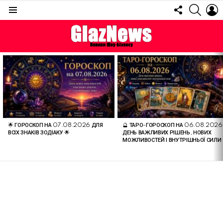
FOLLOW
SEARC
L
US
Menu
ОСТАННІ
СТАТТІ
🌟 ГОРОСКОП НА 07.08.2026 ДЛЯ
🔮 ТАРО-ГОРОСКОП НА 06.08.2026
ВСІХ ЗНАКІВ ЗОДІАКУ 🌟
ДЕНЬ ВАЖЛИВИХ РІШЕНЬ, НОВИХ
МОЖЛИВОСТЕЙ І ВНУТРІШНЬОЇ СИЛИ