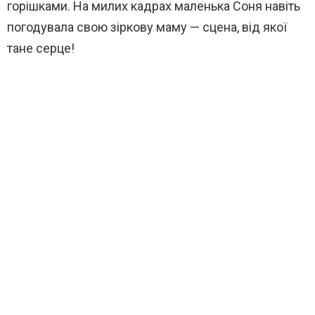
горішками. На милих кадрах маленька Соня навіть
погодувала свою зіркову маму — сцена, від якої
тане серце!