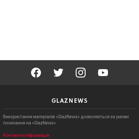
facebook
twitter
instagram
youtube
GLAZNEWS
Використання матеріалів «GlazNews» дозволяється за умови
посилання на «GlazNews».
Контактна інформація