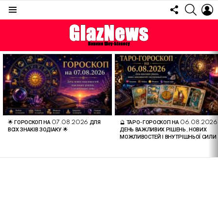
FOLLOW
SEARC
L
US
Menu
ОСТАННІ
СТАТТІ
🌟 ГОРОСКОП НА 07.08.2026 ДЛЯ
🔮 ТАРО-ГОРОСКОП НА 06.08.2026
ВСІХ ЗНАКІВ ЗОДІАКУ 🌟
ДЕНЬ ВАЖЛИВИХ РІШЕНЬ, НОВИХ
МОЖЛИВОСТЕЙ І ВНУТРІШНЬОЇ СИЛИ