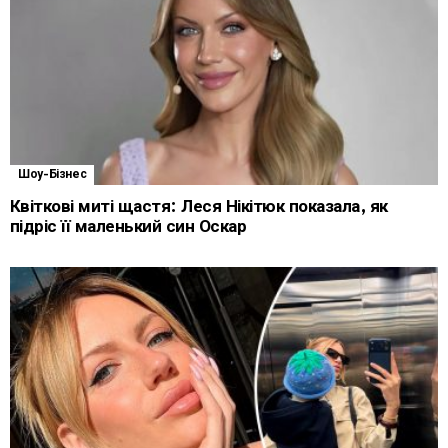
Шоу-Бізнес
Квіткові миті щастя: Леся Нікітюк показала, як
підріс її маленький син Оскар