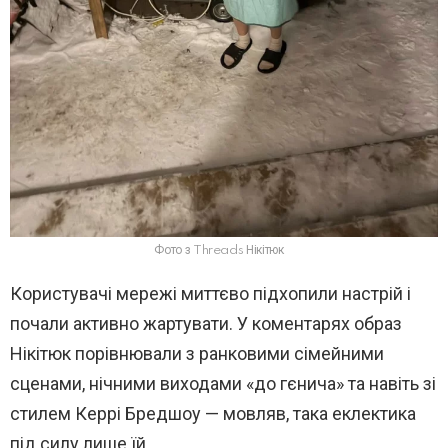
Фото з Threads Нікітюк
Користувачі мережі миттєво підхопили настрій і
почали активно жартувати. У коментарях образ
Нікітюк порівнювали з ранковими сімейними
сценами, нічними виходами «до гєнича» та навіть зі
стилем Керрі Бредшоу — мовляв, така еклектика
під силу лише їй.