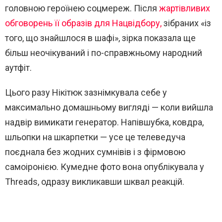
головною героїнею соцмереж. Після
жартівливих
обговорень її образів для Нацвідбору,
зібраних «із
того, що знайшлося в шафі», зірка показала ще
більш неочікуваний і по-справжньому народний
аутфіт.
Цього разу Нікітюк зазнімкувала себе у
максимально домашньому вигляді — коли вийшла
надвір вимикати генератор. Напівшубка, ковдра,
шльопки на шкарпетки — усе це телеведуча
поєднала без жодних сумнівів і з фірмовою
самоіронією. Кумедне фото вона опублікувала у
Threads, одразу викликавши шквал реакцій.