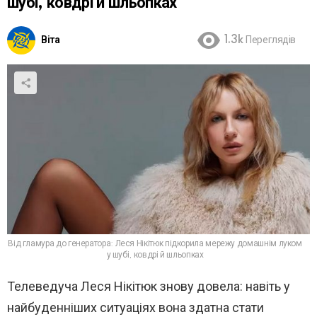
шубі, ковдрі й шльопках
Віта
1.3k
Переглядів
Від гламура до генератора: Леся Нікітюк підкорила мережу домашнім луком
у шубі, ковдрі й шльопках
Телеведуча Леся Нікітюк знову довела: навіть у
найбуденніших ситуаціях вона здатна стати