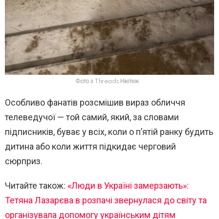
Фото з Threads Нікітюк
Особливо фанатів розсмішив вираз обличчя
телеведучої — той самий, який, за словами
підписників, буває у всіх, коли о п’ятій ранку будить
дитина або коли життя підкидає черговий
сюрприз.
Читайте також:
«Люди в Україні замерзають»:
Тетяна Лазарєва в розпачі звернулася до світу та
організувала допомогу українським дітям