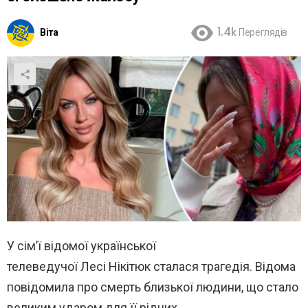
Віта
1.4k
Переглядів
У сім’ї відомої української
телеведучої
Лесі
Нікітюк
сталася
трагедія. Відома
повідомила про смерть близької людини, що стало
великим ударом для її рідних.