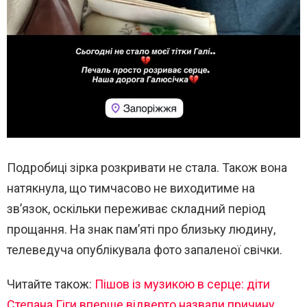
Подробиці зірка розкривати не стала. Також вона
натякнула, що тимчасово не виходитиме на
зв’язок, оскільки переживає складний період
прощання. На знак пам’яті про близьку людину,
телеведуча опублікувала фото запаленої свічки.
Читайте також:
Пішов із музикою в серце: діти
Степана Гіги вперше відверто назвали причину