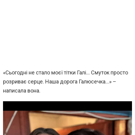
«Сьогодні не стало моєї тітки Галі… Смуток просто
розриває серце. Наша дорога Галюсечка…» –
написала вона.