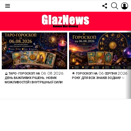
FOLLOW
SEARC
L
US
Menu
ОСТАННІ
СТАТТІ
🔮 ТАРО-ГОРОСКОП НА 06.08.2026:
🌟 ГОРОСКОП НА 06 СЕРПНЯ 2026
ДЕНЬ ВАЖЛИВИХ РІШЕНЬ, НОВИХ
РОКУ ДЛЯ ВСІХ ЗНАКІВ ЗОДІАКУ ✨
МОЖЛИВОСТЕЙ І ВНУТРІШНЬОЇ СИЛИ