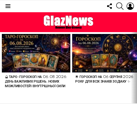
FOLLOW
SEARC
L
US
Menu
ОСТАННІ
СТАТТІ
🔮 ТАРО-ГОРОСКОП НА 06.08.2026:
🌟 ГОРОСКОП НА 06 СЕРПНЯ 2026
ДЕНЬ ВАЖЛИВИХ РІШЕНЬ, НОВИХ
РОКУ ДЛЯ ВСІХ ЗНАКІВ ЗОДІАКУ ✨
МОЖЛИВОСТЕЙ І ВНУТРІШНЬОЇ СИЛИ