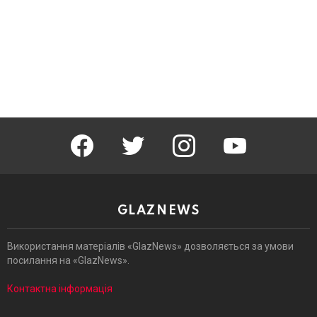
facebook
twitter
instagram
youtube
GLAZNEWS
Використання матеріалів «GlazNews» дозволяється за умови
посилання на «GlazNews».
Контактна інформація