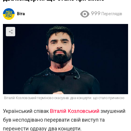
Віта
999
Переглядів
Віталій Козловський терміново скасував два концерти: що стало причиною
Український співак
Віталій Козловський
змушений
був несподівано перервати свій виступ та
перенести одразу два концерти.