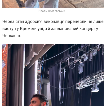
Віталій Козловський
Через стан здоров’я виконавця перенесли не лише
виступ у Кременчуці, а й запланований концерт у
Черкасах.
В
и
д
е
о
п
л
е
е