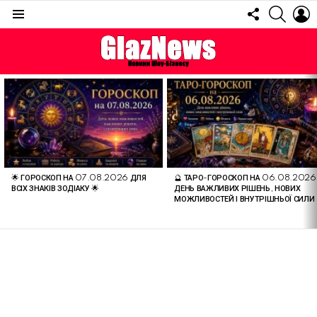
FOLLOW
SEARC
L
US
Menu
ОСТАННІ
СТАТТІ
🌟 ГОРОСКОП НА 07.08.2026 ДЛЯ
🔮 ТАРО-ГОРОСКОП НА 06.08.2026
ВСІХ ЗНАКІВ ЗОДІАКУ 🌟
ДЕНЬ ВАЖЛИВИХ РІШЕНЬ, НОВИХ
МОЖЛИВОСТЕЙ І ВНУТРІШНЬОЇ СИЛИ