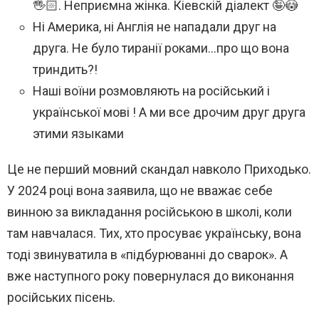
🖐🏻. Неприємна жінка. Кіевскій діалект 🤪😳
Ні Америка, ні Англія не нападали друг на
друга. Не було тиранії роками…про що вона
триндить?!
Наші воїни розмовляють на російський і
української мові ! А ми все дрочим друг друга
этими языками
Це не перший мовний скандал навколо Приходько.
У 2024 році вона заявила, що не вважає себе
винною за викладання російською в школі, коли
там навчалася. Тих, хто просуває українську, вона
тоді звинуватила в «підбурюванні до сварок». А
вже наступного року повернулася до виконання
російських пісень.