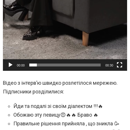
00:00
00:30
Відео з інтерв’ю швидко розлетілося мережею.
Підписники розділилися:
Йди та подалі зі своїм діалектом !!!🔥
Обожаю эту певицу😍🔥🔥 Браво 🔥
Правильне рішення прийняла , що зникла 🥳