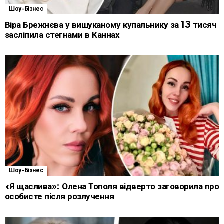
Шоу-Бізнес
Віра Брежнєва у вишуканому купальнику за 13 тисяч
засліпила стегнами в Каннах
Шоу-Бізнес
«Я щаслива»: Олена Тополя відверто заговорила про
особисте після розлучення