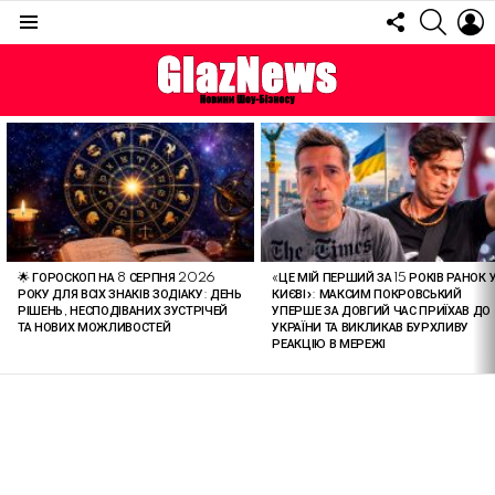
FOLLOW
SEARC
L
US
Menu
ОСТАННІ
СТАТТІ
🌟 ГОРОСКОП НА 8 СЕРПНЯ 2026
«ЦЕ МІЙ ПЕРШИЙ ЗА 15 РОКІВ РАНОК 
РОКУ ДЛЯ ВСІХ ЗНАКІВ ЗОДІАКУ: ДЕНЬ
КИЄВІ»: МАКСИМ ПОКРОВСЬКИЙ
РІШЕНЬ, НЕСПОДІВАНИХ ЗУСТРІЧЕЙ
УПЕРШЕ ЗА ДОВГИЙ ЧАС ПРИЇХАВ ДО
ТА НОВИХ МОЖЛИВОСТЕЙ
УКРАЇНИ ТА ВИКЛИКАВ БУРХЛИВУ
РЕАКЦІЮ В МЕРЕЖІ