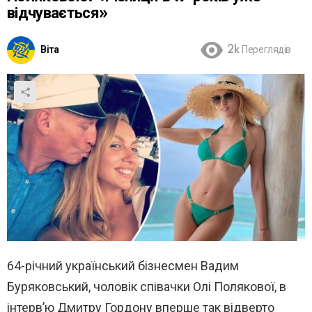
відчувається»
Віта
2k
Переглядів
64-річний український бізнесмен Вадим
Буряковський, чоловік співачки Олі Полякової, в
інтерв’ю Дмитру Гордону вперше так відверто