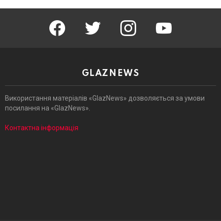
facebook
twitter
instagram
youtube
GLAZNEWS
Використання матеріалів «GlazNews» дозволяється за умови
посилання на «GlazNews».
Контактна інформація