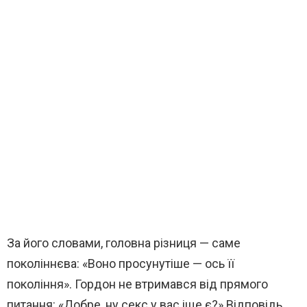
За його словами, головна різниця — саме
поколіннєва: «Воно просунутіше — ось її
покоління». Гордон не втримався від прямого
питання: «Добре, ну секс у вас іще є?» Відповідь