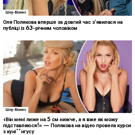
Шоу-Бізнес
Оля Полякова вперше за довгий час з’явилася на
публіці із 63-річним чоловіком
Шоу-Бізнес
«Він мені лиже на 5 см нижче, а я вже як можу
підставляюся!» — Полякова на відео провела курси
з куні**нгусу