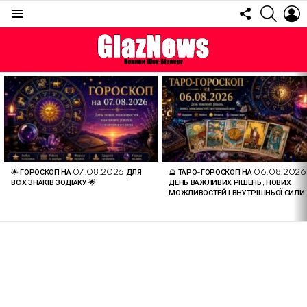
FOLLOW
SEARC
L
US
Menu
ОСТАННІ
СТАТТІ
🌟 ГОРОСКОП НА 07.08.2026 ДЛЯ
🔮 ТАРО-ГОРОСКОП НА 06.08.2026
ВСІХ ЗНАКІВ ЗОДІАКУ 🌟
ДЕНЬ ВАЖЛИВИХ РІШЕНЬ, НОВИХ
МОЖЛИВОСТЕЙ І ВНУТРІШНЬОЇ СИЛИ