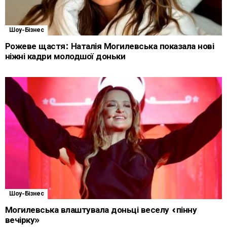
Шоу-Бізнес
Рожеве щастя: Наталія Могилевська показала нові
ніжні кадри молодшої доньки
Шоу-Бізнес
Могилевська влаштувала доньці веселу «пінну
вечірку»