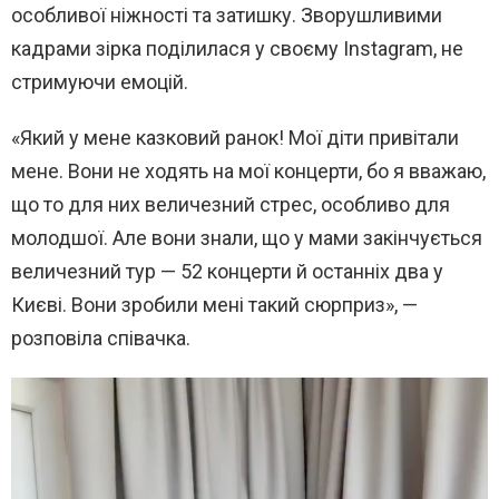
особливої ніжності та затишку. Зворушливими
кадрами зірка поділилася у своєму Instagram, не
стримуючи емоцій.
«Який у мене казковий ранок! Мої діти привітали
мене. Вони не ходять на мої концерти, бо я вважаю,
що то для них величезний стрес, особливо для
молодшої. Але вони знали, що у мами закінчується
величезний тур — 52 концерти й останніх два у
Києві. Вони зробили мені такий сюрприз», —
розповіла співачка.
В
и
д
е