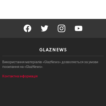
facebook
twitter
instagram
youtube
GLAZNEWS
Використання матеріалів «GlazNews» дозволяється за умови
посилання на «GlazNews».
Контактна інформація