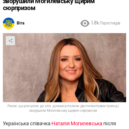
зворушили Могилевську щирим
сюрпризом
Віта
1.8k
Переглядів
Ранок, що розчулює до сліз: доньки встелили дім пелюстками троянд і
зворушили Могилевську щирим сюрпризом
Українська співачка
Наталія Могилевська
після