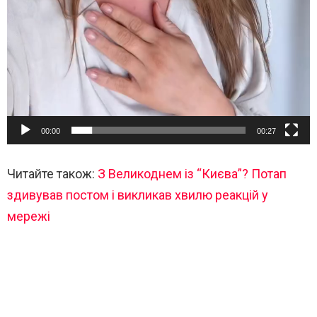
00:00
00:27
Читайте також:
З Великоднем із “Києва”? Потап
здивував постом і викликав хвилю реакцій у
мережі