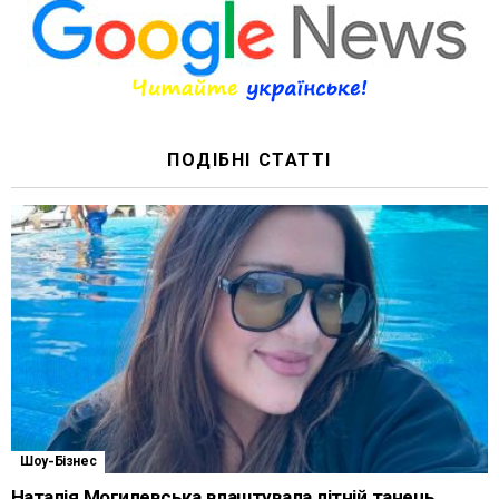
ПОДІБНІ СТАТТІ
Шоу-Бізнес
Наталія Могилевська влаштувала літній танець