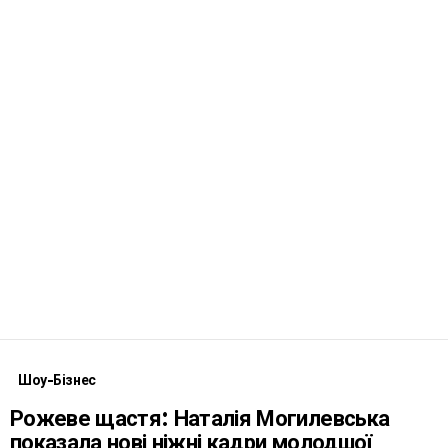
Шоу-Бізнес
Рожеве щастя: Наталія Могилевська
показала нові ніжні кадри молодшої