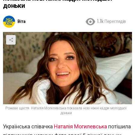
доньки
Віта
1.1k
Переглядів
Рожеве щастя: Наталія Могилевська показала нові ніжні кадри молодшої
доньки
Українська співачка
Наталія Могилевська
потішила