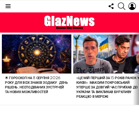
FOLLOW
SEARC
L
US
Menu
ОСТАННІ
СТАТТІ
🌟 ГОРОСКОП НА 8 СЕРПНЯ 2026
«ЦЕ МІЙ ПЕРШИЙ ЗА 15 РОКІВ РАНОК 
РОКУ ДЛЯ ВСІХ ЗНАКІВ ЗОДІАКУ: ДЕНЬ
КИЄВІ»: МАКСИМ ПОКРОВСЬКИЙ
РІШЕНЬ, НЕСПОДІВАНИХ ЗУСТРІЧЕЙ
УПЕРШЕ ЗА ДОВГИЙ ЧАС ПРИЇХАВ ДО
ТА НОВИХ МОЖЛИВОСТЕЙ
УКРАЇНИ ТА ВИКЛИКАВ БУРХЛИВУ
РЕАКЦІЮ В МЕРЕЖІ