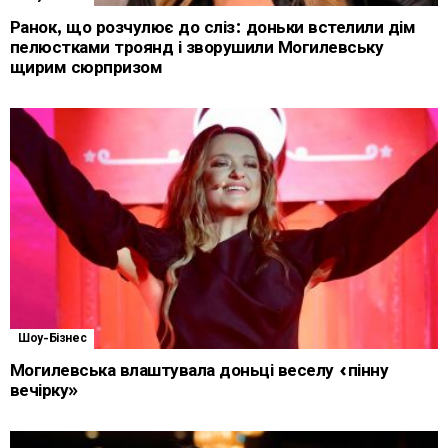
Ранок, що розчулює до сліз: доньки встелили дім
пелюстками троянд і зворушили Могилевську
щирим сюрпризом
Шоу-Бізнес
Могилевська влаштувала доньці веселу «пінну
вечірку»