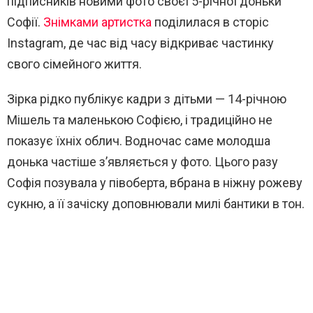
підписників новими фото своєї 5-річної доньки
Софії.
Знімками артистка
поділилася в сторіс
Instagram, де час від часу відкриває частинку
свого сімейного життя.
Зірка рідко публікує кадри з дітьми — 14-річною
Мішель та маленькою Софією, і традиційно не
показує їхніх облич. Водночас саме молодша
донька частіше з’являється у фото. Цього разу
Софія позувала у півоберта, вбрана в ніжну рожеву
сукню, а її зачіску доповнювали милі бантики в тон.