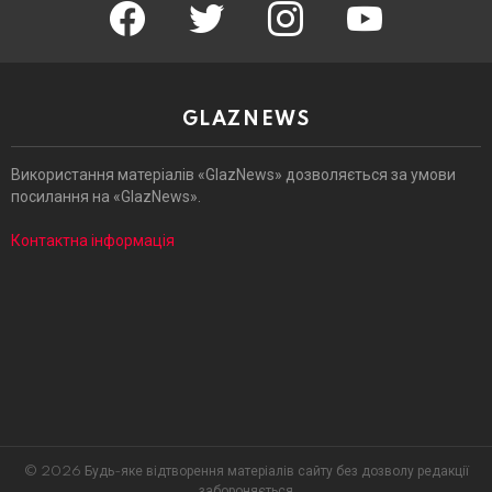
facebook
twitter
instagram
youtube
GLAZNEWS
Використання матеріалів «GlazNews» дозволяється за умови
посилання на «GlazNews».
Контактна інформація
© 2026 Будь-яке відтворення матеріалів сайту без дозволу редакції
забороняється