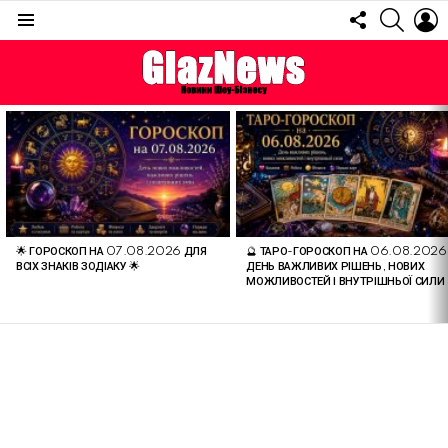
FOLLOW
SEARC
L
US
Menu
ОСТАННІ
СТАТТІ
🌟 ГОРОСКОП НА 07.08.2026 ДЛЯ
🔮 ТАРО-ГОРОСКОП НА 06.08.2026
ВСІХ ЗНАКІВ ЗОДІАКУ 🌟
ДЕНЬ ВАЖЛИВИХ РІШЕНЬ, НОВИХ
МОЖЛИВОСТЕЙ І ВНУТРІШНЬОЇ СИЛИ