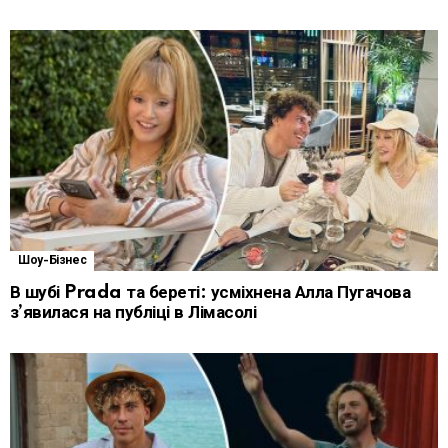
Шоу-Бізнес
В шубі Prada та береті: усміхнена Алла Пугачова
з’явилася на публіці в Лімасолі