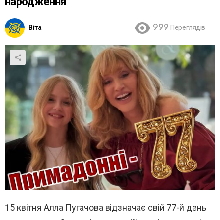
народження
Віта
999
Переглядів
15 квітня Алла Пугачова відзначає свій 77-й день