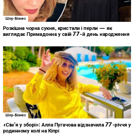
Шоу-Бізнес
Розкішна чорна сукня, кристали і перли — як
виглядає Примадонна у свій 77-й день народження
Шоу-Бізнес
«Сім’я у зборі»: Алла Пугачова відзначила 77-річчя у
родинному колі на Кіпрі