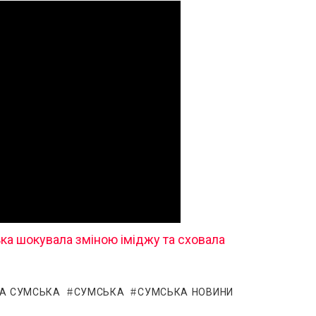
ька шокувала зміною іміджу та сховала
А СУМСЬКА
СУМСЬКА
СУМСЬКА НОВИНИ