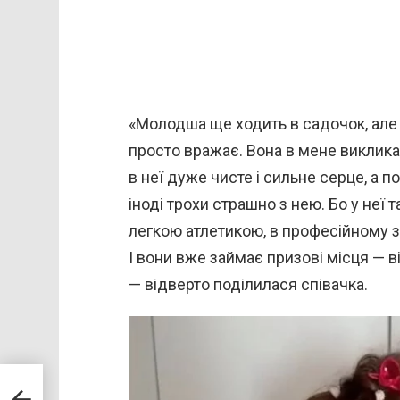
«Молодша ще ходить в садочок, але
просто вражає. Вона в мене викликає 
в неї дуже чисте і сильне серце, а п
іноді трохи страшно з нею. Бо у неї 
легкою атлетикою, в професійному з
І вони вже займає призові місця — в
— відверто поділилася співачка.