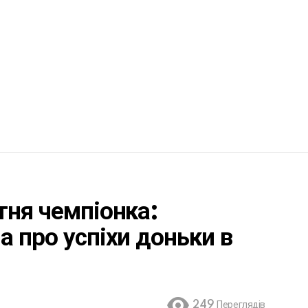
тня чемпіонка:
а про успіхи доньки в
249
Переглядів