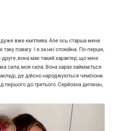
 дуже вже кмітлива. Але ось старша мене
таку повагу. І я за неї спокійна. По-перше,
о-друге, вона має такий характер, що мені
така сила, моя сила. Вона зараз займається
акладі, де дійсно народжуються чемпіони.
ід першого до третього. Серйозна дитина»,