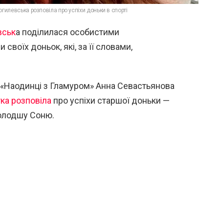
гилевська розповіла про успіхи доньки в спорті
вськ
а
поділилася особистими
воїх доньок, які, за її словами,
 «Наодинці з Гламуром»
Анна Севастьянова
ка розповіла
про успіхи старшої доньки —
молодшу Соню.