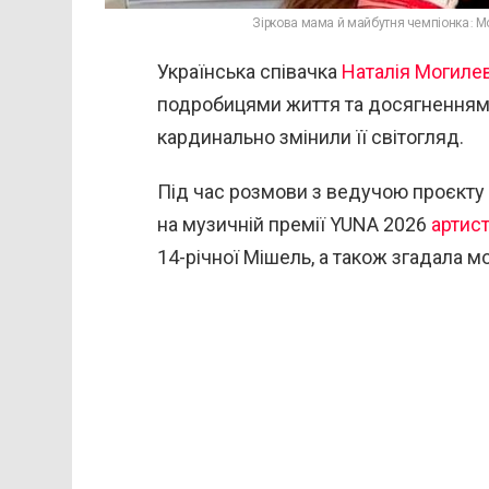
Зіркова мама й майбутня чемпіонка: Мо
Українська співачка
Наталія Могиле
подробицями життя та досягненнями с
кардинально змінили її світогляд.
Під час розмови з ведучою проєкту
на музичній премії
YUNA 2026
артист
14-річної Мішель, а також згадала 