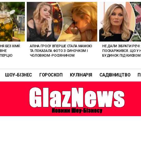
 БЕЗ ХІМІЇ:
АЛІНА ГРОСУ ВПЕРШЕ СТАЛА МАМОЮ
НЕ ДАЛИ ЗІБРАТИ РЕЧІ
ИВНЕ
ТА ПОКАЗАЛА ФОТО З СИНОЧКОМ І
ПОСКАРЖИВСЯ, ЩО У Н
І ПЕРЦЮ
ЧОЛОВІКОМ-РОСІЯНИНОМ
БУДИНОК ПІД КИЄВОМ
ШОУ-БІЗНЕС
ГОРОСКОП
КУЛІНАРІЯ
САДІВНИЦТВО
П