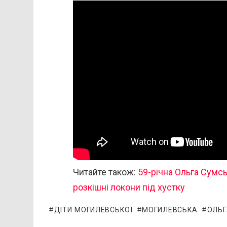
Читайте також:
59-річна Ольга Сумс
розкішні локони під хустку
ДІТИ МОГИЛЕВСЬКОЇ
МОГИЛЕВСЬКА
ОЛЬГ