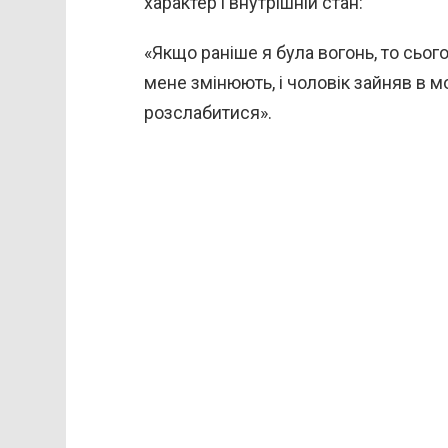
характер і внутрішній стан:
«Якщо раніше я була вогонь, то сьогодн
мене змінюють, і чоловік зайняв в м
розслабитися».