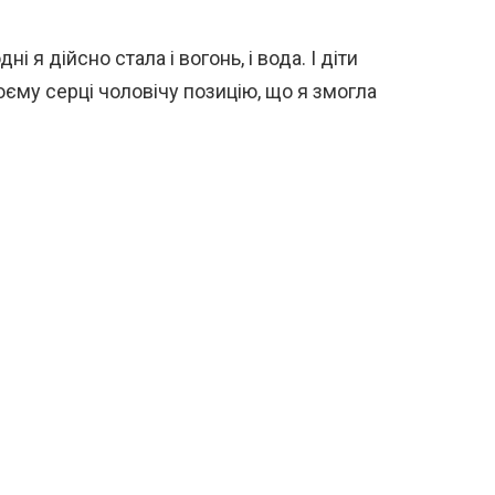
і я дійсно стала і вогонь, і вода. І діти
оєму серці чоловічу позицію, що я змогла