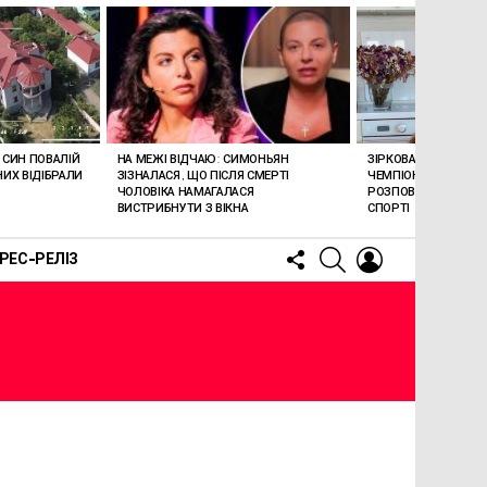
ЗІРКОВА МАМА Й М
НА МЕЖІ ВІДЧАЮ: СИМОНЬЯН
: СИН ПОВАЛІЙ
ЧЕМПІОНКА: МОГИЛ
ЗІЗНАЛАСЯ, ЩО ПІСЛЯ СМЕРТІ
ИХ ВІДІБРАЛИ
РОЗПОВІЛА ПРО УСП
ЧОЛОВІКА НАМАГАЛАСЯ
СПОРТІ
ВИСТРИБНУТИ З ВІКНА
FOLLOW
SEARCH
LOGIN
РЕС-РЕЛІЗ
US