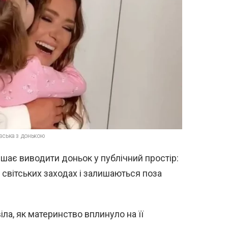
вська з донькою
ішає виводити доньок у публічний простір:
 світських заходах і залишаються поза
ла, як материнство вплинуло на її