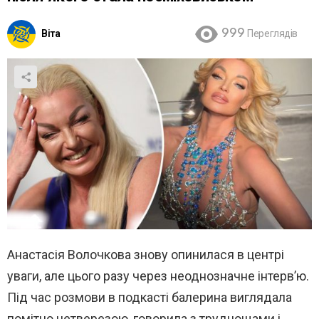
Віта
999
Переглядів
Анастасія Волочкова знову опинилася в центрі
уваги, але цього разу через неоднозначне інтерв’ю.
Під час розмови в подкасті балерина виглядала
помітно нетверезою, говорила з труднощами і