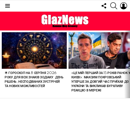
FOLLOW
SEARC
L
US
Menu
ОСТАННІ
СТАТТІ
🌟 ГОРОСКОП НА 8 СЕРПНЯ 2026
«ЦЕ МІЙ ПЕРШИЙ ЗА 15 РОКІВ РАНОК 
РОКУ ДЛЯ ВСІХ ЗНАКІВ ЗОДІАКУ: ДЕНЬ
КИЄВІ»: МАКСИМ ПОКРОВСЬКИЙ
РІШЕНЬ, НЕСПОДІВАНИХ ЗУСТРІЧЕЙ
УПЕРШЕ ЗА ДОВГИЙ ЧАС ПРИЇХАВ ДО
ТА НОВИХ МОЖЛИВОСТЕЙ
УКРАЇНИ ТА ВИКЛИКАВ БУРХЛИВУ
РЕАКЦІЮ В МЕРЕЖІ