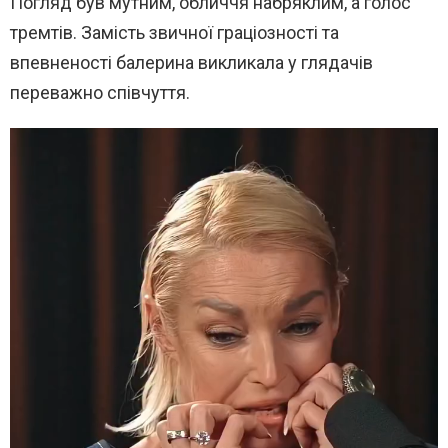
Погляд був мутним, обличчя набряклим, а голос
тремтів. Замість звичної граціозності та
впевненості балерина викликала у глядачів
переважно співчуття.
В
и
д
е
о
п
л
е
е
р