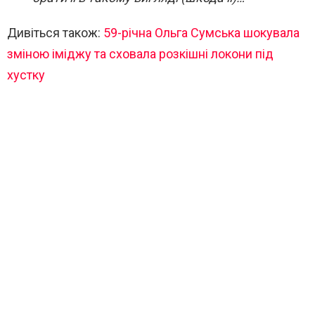
Дивіться також:
59-річна Ольга Сумська шокувала
зміною іміджу та сховала розкішні локони під
хустку