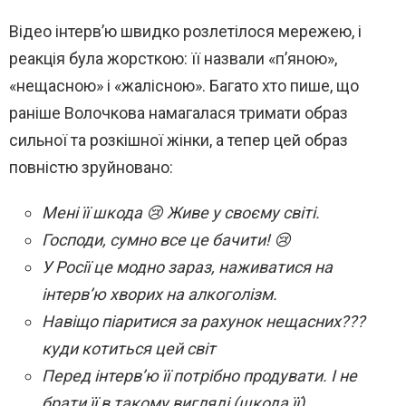
Відео інтерв’ю швидко розлетілося мережею, і
реакція була жорсткою: її назвали «п’яною»,
«нещасною» і «жалісною». Багато хто пише, що
раніше Волочкова намагалася тримати образ
сильної та розкішної жінки, а тепер цей образ
повністю зруйновано:
Мені її шкода 😢 Живе у своєму світі.
Господи, сумно все це бачити! 😢
У Росії це модно зараз, наживатися на
інтерв’ю хворих на алкоголізм.
Навіщо піаритися за рахунок нещасних???
куди котиться цей світ
Перед інтерв’ю її потрібно продувати. І не
брати її в такому вигляді (шкода її)…