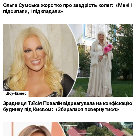
Ольга Сумська жорстко про заздрість колег: «Мені і
підсипали, і підкладали»
Шоу-Бізнес
Зрадниця Таїсія Повалій відреагувала на конфіскацію
будинку під Києвом: «Збиралася повернутися»