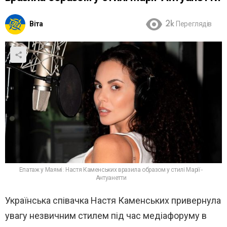
Віта
2k
Переглядів
Епатаж у Маямі: Настя Каменських вразила образом у стилі Марії-
Антуанетти
Українська співачка
Настя Каменських
привернула
увагу незвичним стилем під час медіафоруму в