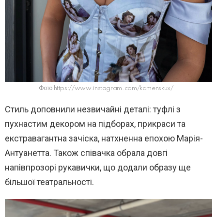
Фото https://www.instagram.com/kamenskux/
Стиль доповнили незвичайні деталі: туфлі з
пухнастим декором на підборах, прикраси та
екстравагантна зачіска, натхненна епохою
Марія-
Антуанетта
. Також співачка обрала довгі
напівпрозорі рукавички, що додали образу ще
більшої театральності.