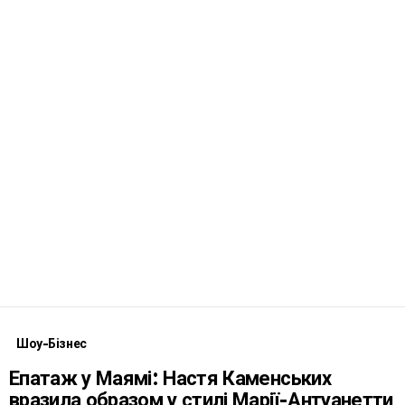
Шоу-Бізнес
Епатаж у Маямі: Настя Каменських
вразила образом у стилі Марії-Антуанетти