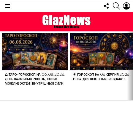
FOLLOW
SEARC
L
US
Menu
ОСТАННІ
СТАТТІ
🔮 ТАРО-ГОРОСКОП НА 06.08.2026:
🌟 ГОРОСКОП НА 06 СЕРПНЯ 2026
ДЕНЬ ВАЖЛИВИХ РІШЕНЬ, НОВИХ
РОКУ ДЛЯ ВСІХ ЗНАКІВ ЗОДІАКУ ✨
МОЖЛИВОСТЕЙ І ВНУТРІШНЬОЇ СИЛИ