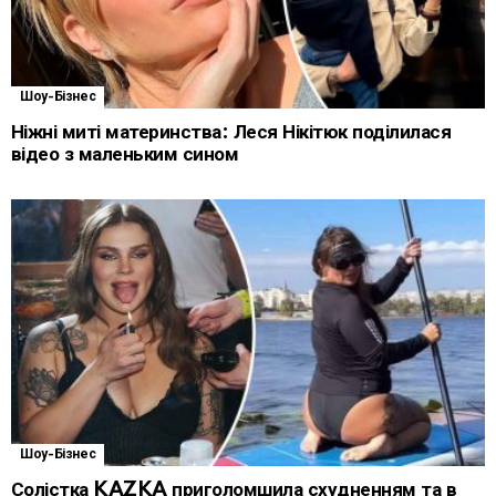
Шоу-Бізнес
Ніжні миті материнства: Леся Нікітюк поділилася
відео з маленьким сином
Шоу-Бізнес
Солістка KAZKA приголомшила схудненням та в