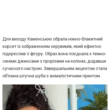
Для виходу Каменських обрала ніжно-блакитний
корсет із зображенням херувимів, який ефектно
підкреслив її фігуру. Образ вона поєднала з темно-
синіми джинсами з прорізами на колінах, додавши
сучасного настрою. Завершальним акцентом стала
об’ємна штучна шуба з анімалістичним принтом.
В
и
д
е