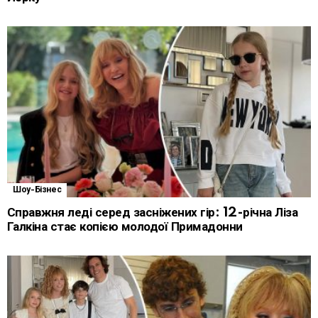
Шоу-Бізнес
Справжня леді серед засніжених гір: 12-річна Ліза
Галкіна стає копією молодої Примадонни