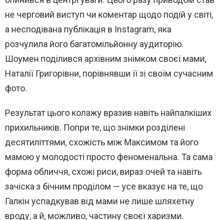
не черговий виступ чи коментар щодо подій у світі,
а несподівана публікація в Instagram, яка
розчулила його багатомільйонну аудиторію.
Шоумен поділився архівним знімком своєї мами,
Наталії Григорівни, порівнявши її зі своїм сучасним
фото.
Результат цього колажу вразив навіть найпалкіших
прихильників. Попри те, що знімки розділені
десятиліттями, схожість між Максимом та його
мамою у молодості просто феноменальна. Та сама
форма обличчя, схожі риси, вираз очей та навіть
зачіска з бічним проділом — усе вказує на те, що
Галкін успадкував від мами не лише шляхетну
вроду, а й, можливо, частину своєї харизми.