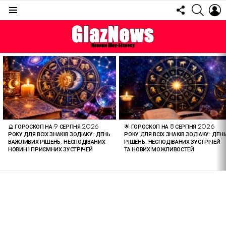
FOLLOW
SEARC
L
US
Menu
ОСТАННІ
СТАТТІ
🔮 ГОРОСКОП НА 9 СЕРПНЯ 2026
🌟 ГОРОСКОП НА 8 СЕРПНЯ 2026
РОКУ ДЛЯ ВСІХ ЗНАКІВ ЗОДІАКУ: ДЕНЬ
РОКУ ДЛЯ ВСІХ ЗНАКІВ ЗОДІАКУ: ДЕН
ВАЖЛИВИХ РІШЕНЬ, НЕСПОДІВАНИХ
РІШЕНЬ, НЕСПОДІВАНИХ ЗУСТРІЧЕЙ
НОВИН І ПРИЄМНИХ ЗУСТРІЧЕЙ
ТА НОВИХ МОЖЛИВОСТЕЙ