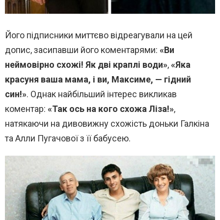
Його підписники миттєво відреагували на цей
допис, засипавши його коментарями:
«Ви
неймовірно схожі! Як дві краплі води»
,
«Яка
красуня ваша мама, і ви, Максиме, — гідний
син!»
. Однак найбільший інтерес викликав
коментар:
«Так ось на кого схожа Ліза!»
,
натякаючи на дивовижну схожість доньки Галкіна
та Алли Пугачової з її бабусею.