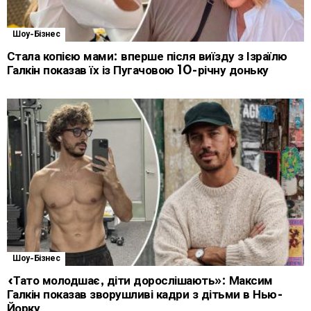
Шоу-Бізнес
Стала копією мами: вперше після виїзду з Ізраїлю
Галкін показав їх із Пугачовою 10-річну доньку
Шоу-Бізнес
«Тато молодшає, діти дорослішають»: Максим
Галкін показав зворушливі кадри з дітьми в Нью-
Йорку