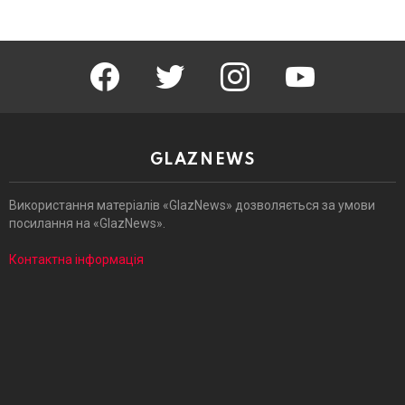
facebook
twitter
instagram
youtube
GLAZNEWS
Використання матеріалів «GlazNews» дозволяється за умови
посилання на «GlazNews».
Контактна інформація