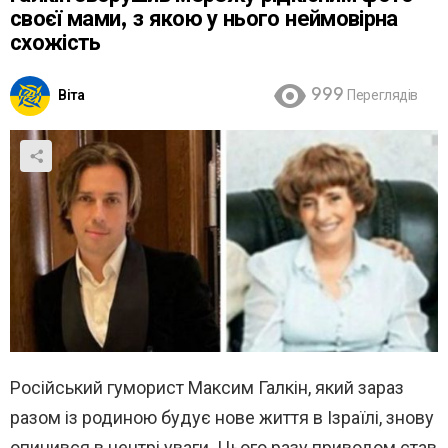
своєї мами, з якою у нього неймовірна
схожість
Віта
999
Переглядів
Російський гуморист Максим Галкін, який зараз
разом із родиною будує нове життя в Ізраїлі, знову
опинився в центрі уваги. Цього разу приводом став