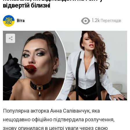
відвертій білизні
Віта
1.2k
Переглядів
Популярна акторка Анна Саліванчук, яка
нещодавно офіційно підтвердила розлучення,
знову опинилася в центрі уваги через свою