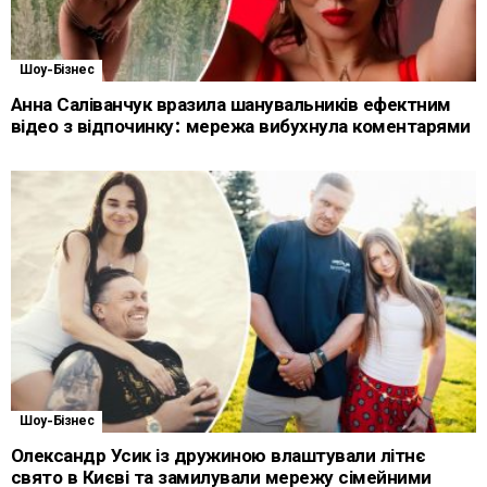
Шоу-Бізнес
Анна Саліванчук вразила шанувальників ефектним
відео з відпочинку: мережа вибухнула коментарями
Шоу-Бізнес
Олександр Усик із дружиною влаштували літнє
свято в Києві та замилували мережу сімейними