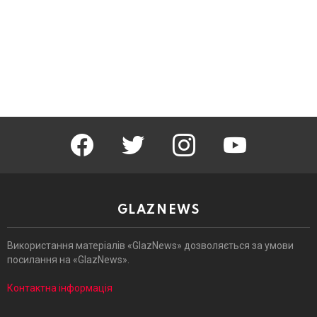
facebook
twitter
instagram
youtube
GLAZNEWS
Використання матеріалів «GlazNews» дозволяється за умови
посилання на «GlazNews».
Контактна інформація