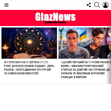
FOLLOW
SEARC
L
US
Menu
ОСТАННІ
СТАТТІ
🌟 ГОРОСКОП НА 8 СЕРПНЯ 2026
«ЦЕ МІЙ ПЕРШИЙ ЗА 15 РОКІВ РАНОК 
РОКУ ДЛЯ ВСІХ ЗНАКІВ ЗОДІАКУ: ДЕНЬ
КИЄВІ»: МАКСИМ ПОКРОВСЬКИЙ
РІШЕНЬ, НЕСПОДІВАНИХ ЗУСТРІЧЕЙ
УПЕРШЕ ЗА ДОВГИЙ ЧАС ПРИЇХАВ ДО
ТА НОВИХ МОЖЛИВОСТЕЙ
УКРАЇНИ ТА ВИКЛИКАВ БУРХЛИВУ
РЕАКЦІЮ В МЕРЕЖІ