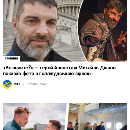
Новини
«Впізнаєте?» – герой Азовсталі Михайло Діанов
показав фото з голлівудською зіркою
Віта
3 года назад