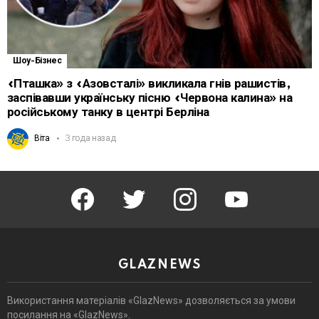
Шоу-Бізнес
«Пташка» з «Азовсталі» викликала гнів рашистів,
заспівавши українську пісню «Червона калина» на
російському танку в центрі Берліна
Віта
3 года назад
facebook
twitter
instagram
youtube
GLAZNEWS
Використання матеріалів «GlazNews» дозволяється за умови
посилання на «GlazNews».