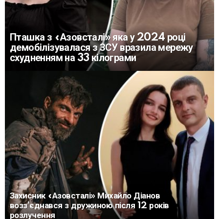
Пташка з «Азовсталі» яка у 2024 році
демобілізувалася з ЗСУ вразила мережу
схудненням на 33 кілограми
Захисник «Азовсталі» Михайло Діанов
возз’єднався з дружиною після 12 років
розлучення