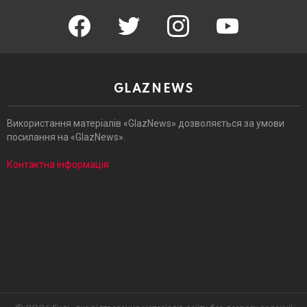
facebook
twitter
instagram
youtube
GLAZNEWS
Використання матеріалів «GlazNews» дозволяється за умови
посилання на «GlazNews».
Контактна інформація