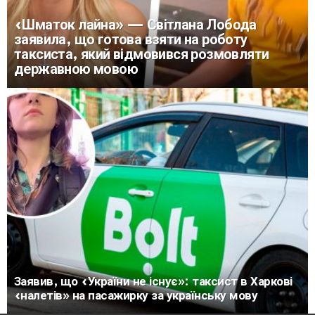
«Шматок лайна» — Світлана Лобода
заявила, що готова взяти на роботу
таксиста, який відмовився розмовляти
державною мовою
Заявив, що «України не існує»: таксист в Харкові
«налетів» на пасажирку за українську мову