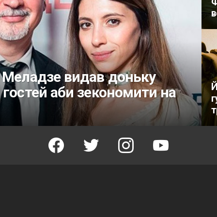
Ф
в
 Меладзе видав доньку
Й
 гостей аби зекономити на
г
т
facebook
twitter
instagram
youtube