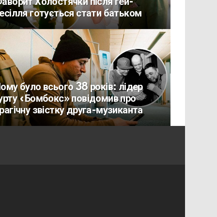
аворит Холостячки після гей-
есілля готується стати батьком
ому було всього 38 років: лідер
урту «Бомбокс» повідомив про
рагічну звістку друга-музиканта