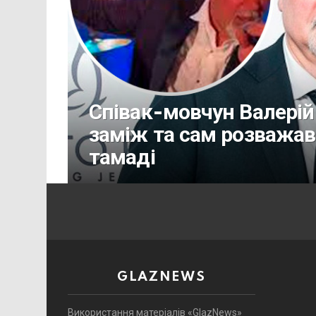
Співак-мовчун Валерій
заміж та сам розважав
тамаді
GLAZNEWS
Використання матеріалів «GlazNews»