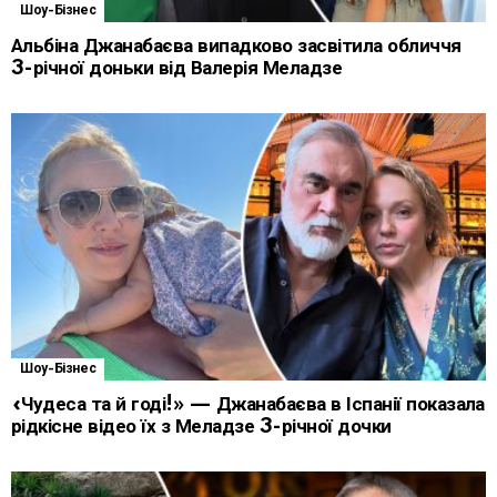
Шоу-Бізнес
Альбіна Джанабаєва випадково засвітила обличчя
3-річної доньки від Валерія Меладзе
Шоу-Бізнес
«Чудеса та й годі!» — Джанабаєва в Іспанії показала
рідкісне відео їх з Меладзе 3-річної дочки