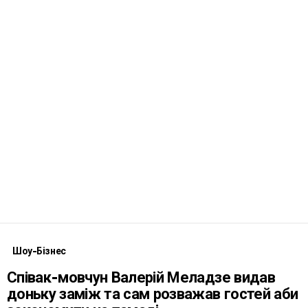
Шоу-Бізнес
Співак-мовчун Валерій Меладзе видав
доньку заміж та сам розважав гостей аби