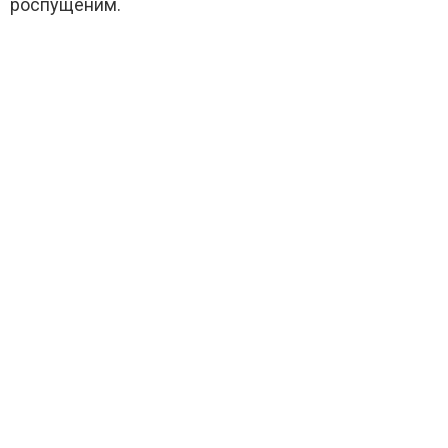
роспущеним.