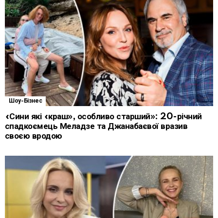
Шоу-Бізнес
«Сини які «краш», особливо старший»: 20-річний
спадкоємець Меладзе та Джанабаєвої вразив
своєю вродою