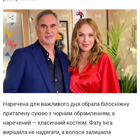
Наречена для важливого дня обрала білосніжну
приталену сукню з чорним обрамленням, а
наречений — класичний костюм. Фату Інга
вирішила не надягати, а волося залишила