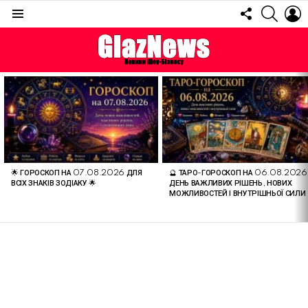
FOLLOW
SEARC
L
US
Menu
ОСТАННІ
СТАТТІ
🌟 ГОРОСКОП НА 07.08.2026 ДЛЯ
🔮 ТАРО-ГОРОСКОП НА 06.08.2026
ВСІХ ЗНАКІВ ЗОДІАКУ 🌟
ДЕНЬ ВАЖЛИВИХ РІШЕНЬ, НОВИХ
МОЖЛИВОСТЕЙ І ВНУТРІШНЬОЇ СИЛИ