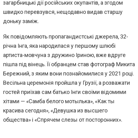
загарбницькі дії російських окупантів, а згодом
швидко перевзувся, нещодавно видав старшу
доньку заміж.
Як повідомляють пропагандистські джерела, 32-
річна Інга, яка народилася у першому шлюбі
артиста-мовчуна з дружино Іриною, вже вдруге
пішла під вінець. Її обранцем став фотограф Микита
Бережний, з яким вони познайомилися у 2021 році.
Весільна церемонія пройшла у Грузії, а розважати
гостей приїхав сам батько Інги своїми відомими
хітами — «Самба белого мотылька», «Как ты
красива сегодня», «Девушка из высшего
общества» і «Спрячем слезы от посторонних».