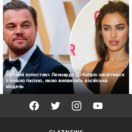
«Вічний холостяк» Леонардо Ді Капріо засвітився
з новою пасією, якою виявилась російська
модель
facebook
twitter
instagram
youtube