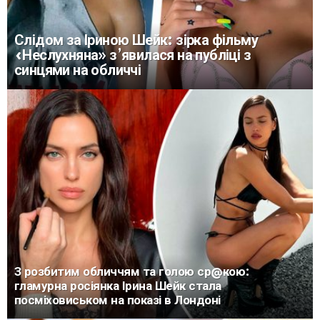
Слідом за Іриною Шейк: зірка фільму
«Неслухняна» з’явилася на публіці з
синцями на обличчі
З розбитим обличчям та голою ср@кою:
гламурна росіянка Ірина Шейк стала
посміховиськом на показі в Лондоні