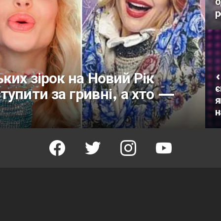
о
р
ких зірок на Новий Рік
«
є
тупити за гривні, а хто —
я
н
facebook
twitter
instagram
youtube