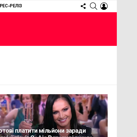
FOLLOW
SEARCH
LOGIN
РЕС-РЕЛІЗ
US
отові платити мільйони заради