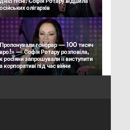
днієї пісні: Софія Ротару відшила
осійських олігархів
Пропонували гонорар — 100 тисяч
вро!» — Софія Ротару розповіла,
к росіяни запрошували її виступити
а корпоративі під час війни