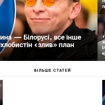
п
п
ина — Білорусі, все інше
«
ж
хлобистін «злив» план
І
к
БІЛЬШЕ СТАТЕЙ