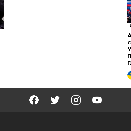
А
с
У
П
Г
facebook
twitter
instagram
youtube