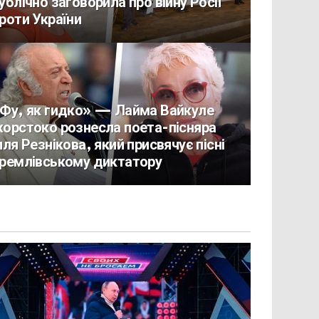
ублічно заговорила про війну Росії
роти України
Фу, як гидко» — Лайма Вайкуле
орстоко рознесла поета-пісняра
лля Резнікова, який присвячує пісні
ремлівському диктатору