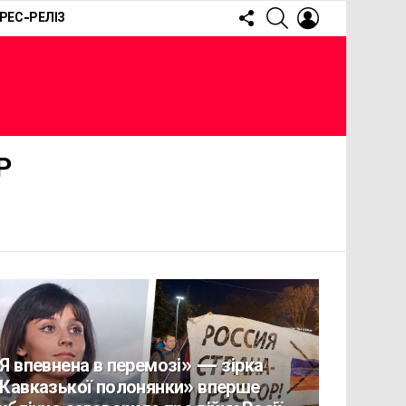
FOLLOW
SEARCH
LOGIN
РЕС-РЕЛІЗ
US
Р
Я впевнена в перемозі» — зірка
Кавказької полонянки» вперше