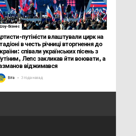
Шоу-Бізнес
ртисти-путіністи влаштували цирк на
тадіоні в честь річниці вторгнення до
країни: співали українських пісень з
утіним, Лепс закликав йти воювати, а
азманов віджимався
Віта
3 года назад