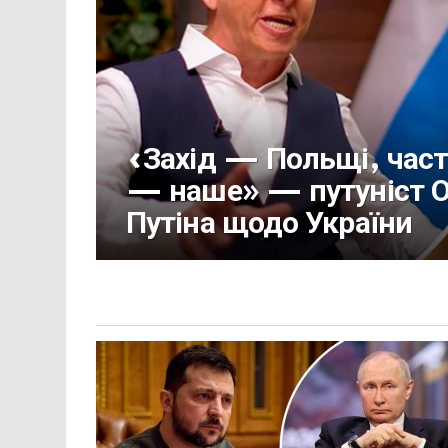
«Захід — Польщі, част
— наше» — путуніст О
Путіна щодо України