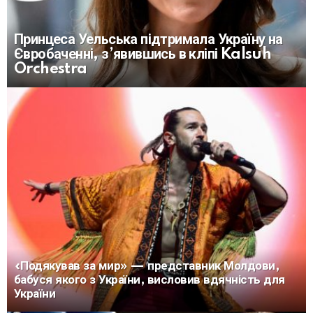
Принцеса Уельська підтримала Україну на
Євробаченні, з’явившись в кліпі Kalsuh
Orchestra
«Подякував за мир» — представник Молдови,
бабуся якого з України, висловив вдячність для
України