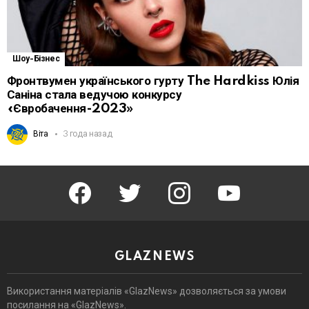
Шоу-Бізнес
Фронтвумен українського гурту The Hardkiss Юлія
Саніна стала ведучою конкурсу
«Євробачення-2023»
Віта
3 года назад
facebook
twitter
instagram
youtube
GLAZNEWS
Використання матеріалів «GlazNews» дозволяється за умови
посилання на «GlazNews».