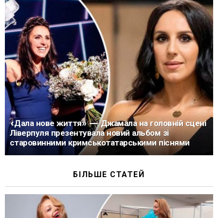
«Дала нове життя» — Джамала на головній сцені
Ліверпуля презентувала новий альбом зі
старовинними кримськотатарськими піснями
БІЛЬШЕ СТАТЕЙ