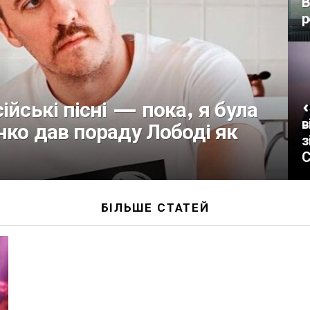
В
р
ійські пісні — пока, я була
«
в
нко дав пораду Лободі як
з
С
БІЛЬШЕ СТАТЕЙ