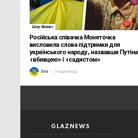
Шоу-Бізнес
Російська співачка Монеточка
висловила слова підтримки для
українського народу, назвавши Путіна
«вбивцею» і «садистом»
Віта
3 года назад
GLAZNEWS