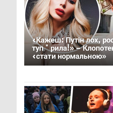
«Кажеш: Путін лох, рос
туп * рила!» – Клопоте
«стати нормальною»