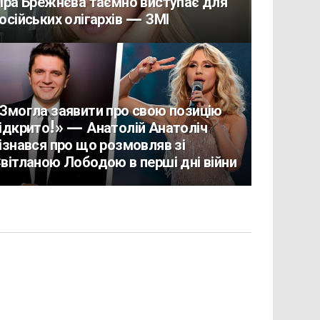
іра Брежнєва таємно виступає для
осійських олігархів — ЗМІ
Змогла заявити про свою позицію
ідкрито!» — Анатолій Анатоліч
ізнався про що розмовляв зі
вітланою Лободою в перші дні війни