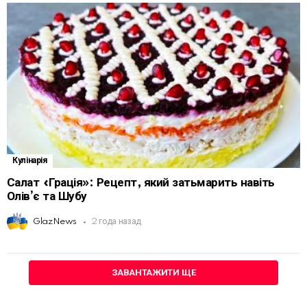
Кулінарія
Салат «Грація»: Рецепт, який затьмарить навіть
Олів’є та Шубу
GlazNews
2 года назад
ЗАВАНТАЖИТИ ЩЕ