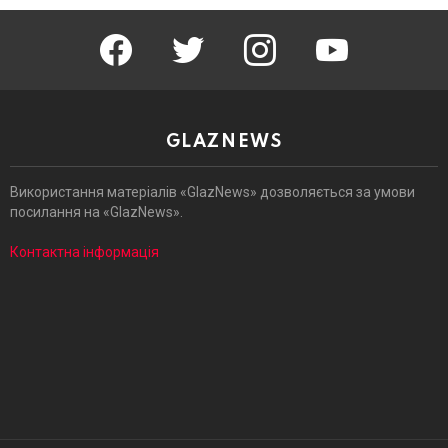
facebook
twitter
instagram
youtube
GLAZNEWS
Використання матеріалів «GlazNews» дозволяється за умови
посилання на «GlazNews».
Контактна інформація