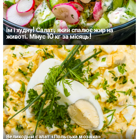
Їм і худну! Салат, який спалює жир на
животі. Мінус 10 кг за місяць!
Великодній салат «Польська мозаїка»