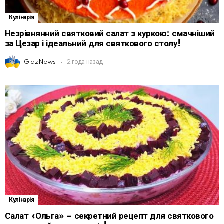
Кулінарія
Незрівнянний святковий салат з куркою: смачніший
за Цезар і ідеальний для святкового столу!
GlazNews
2 года назад
Кулінарія
Салат «Ольга» – секретний рецепт для святкового