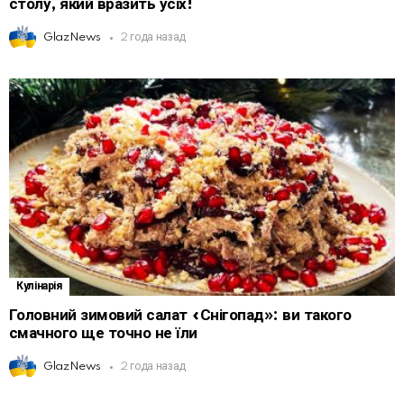
столу, який вразить усіх!
GlazNews
2 года назад
Кулінарія
Головний зимовий салат «Снігопад»: ви такого
смачного ще точно не їли
GlazNews
2 года назад