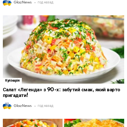
GlazNews
год назад
Кулінарія
Салат «Легенда» з 90-х: забутий смак, який варто
пригадати!
GlazNews
год назад