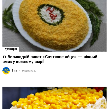
Кулінарія
🥚 Великодній салат «Святкове яйце» — ніжний
смак у кожному шарі!
Віта
год назад