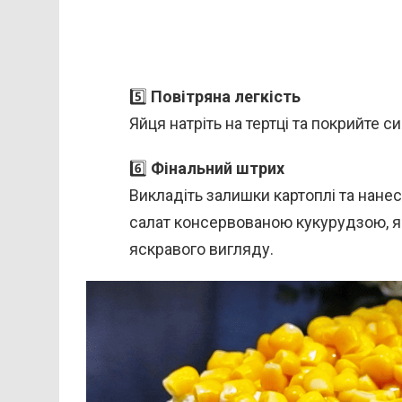
5️⃣
Повітряна легкість
Яйця натріть на тертці та покрийте 
6️⃣
Фінальний штрих
Викладіть залишки картоплі та нанес
салат консервованою кукурудзою, як
яскравого вигляду.