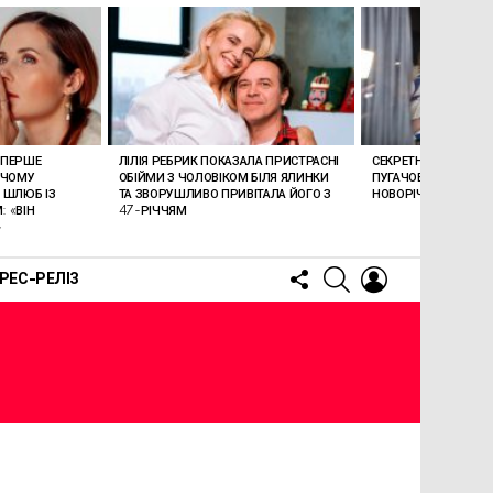
ВПЕРШЕ
ЛІЛІЯ РЕБРИК ПОКАЗАЛА ПРИСТРАСНІ
СЕКРЕТНЕ ПОВЕРНЕ
 ЧОМУ
ОБІЙМИ З ЧОЛОВІКОМ БІЛЯ ЯЛИНКИ
ПУГАЧОВОЇ ТА ГАЛКІ
 ШЛЮБ ІЗ
ТА ЗВОРУШЛИВО ПРИВІТАЛА ЙОГО З
НОВОРІЧНУ МОСКВУ
 «ВІН
47-РІЧЧЯМ
»
FOLLOW
SEARCH
LOGIN
РЕС-РЕЛІЗ
US