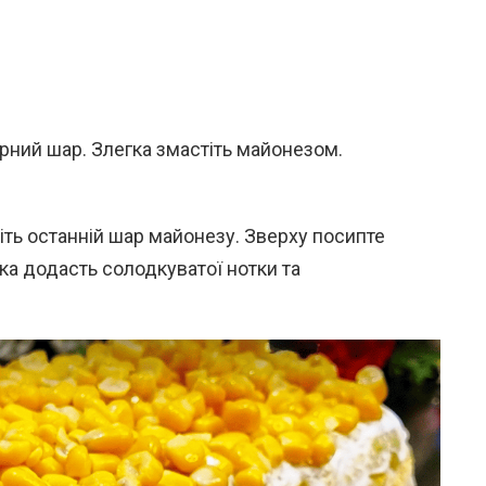
сирний шар. Злегка змастіть майонезом.
іть останній шар майонезу. Зверху посипте
а додасть солодкуватої нотки та