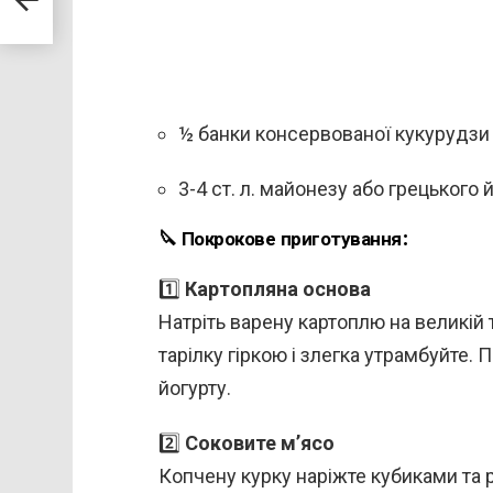
½ банки консервованої кукурудзи
3-4 ст. л. майонезу або грецького 
🔪 Покрокове приготування:
1️⃣
Картопляна основа
Натріть варену картоплю на великій 
тарілку гіркою і злегка утрамбуйте
йогурту.
2️⃣
Соковите м’ясо
Копчену курку наріжте кубиками та р