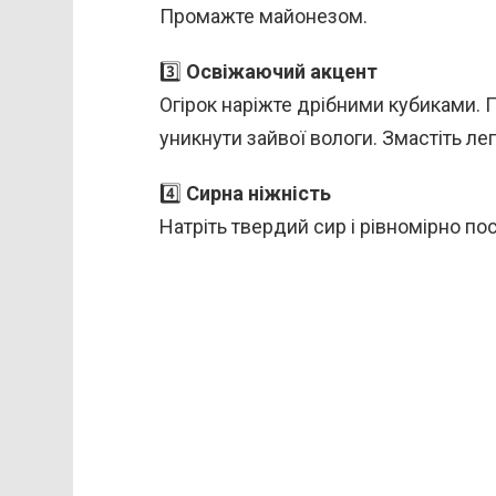
Промажте майонезом.
3️⃣
Освіжаючий акцент
Огірок наріжте дрібними кубиками. 
уникнути зайвої вологи. Змастіть л
4️⃣
Сирна ніжність
Натріть твердий сир і рівномірно по