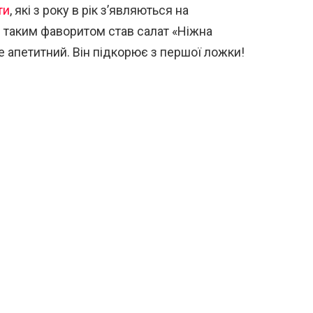
ти
, які з року в рік з’являються на
 таким фаворитом став салат «Ніжна
е апетитний. Він підкорює з першої ложки!