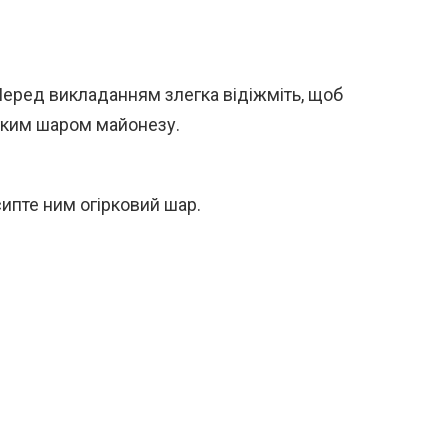
Перед викладанням злегка відіжміть, щоб
егким шаром майонезу.
сипте ним огірковий шар.