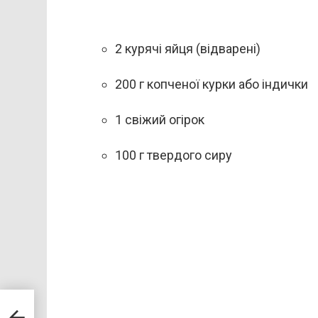
2 курячі яйця (відварені)
200 г копченої курки або індички
1 свіжий огірок
100 г твердого сиру
е
– не