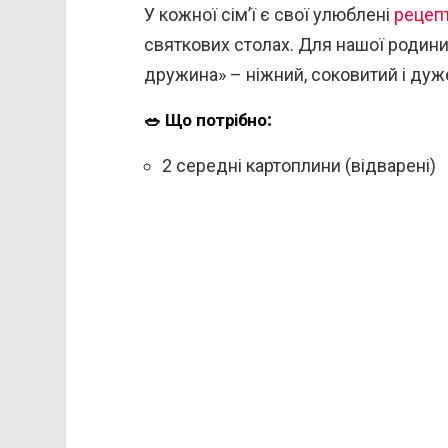
У кожної сім’ї є свої улюблені
рецеп
святкових столах. Для нашої родини
дружина» – ніжний, соковитий і дуж
🥗 Що потрібно:
2 середні картоплини (відварені)