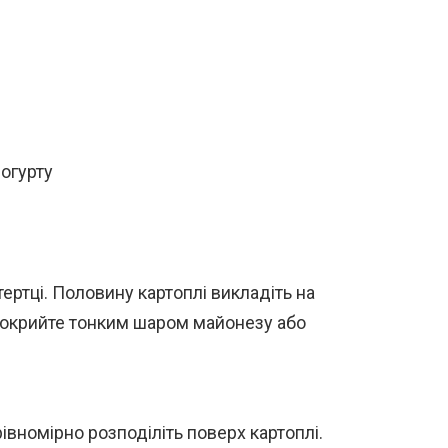
йогурту
тертці. Половину картоплі викладіть на
. Покрийте тонким шаром майонезу або
івномірно розподіліть поверх картоплі.