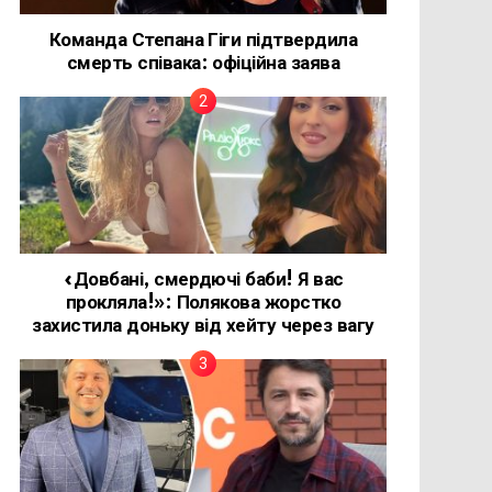
Команда Степана Гіги підтвердила
смерть співака: офіційна заява
«Довбані, смердючі баби! Я вас
прокляла!»: Полякова жорстко
захистила доньку від хейту через вагу