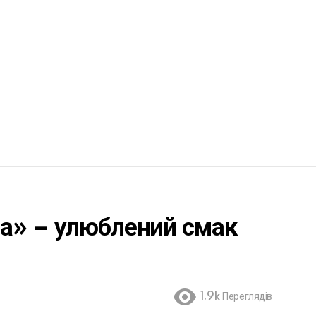
а» – улюблений смак
1.9k
Переглядів