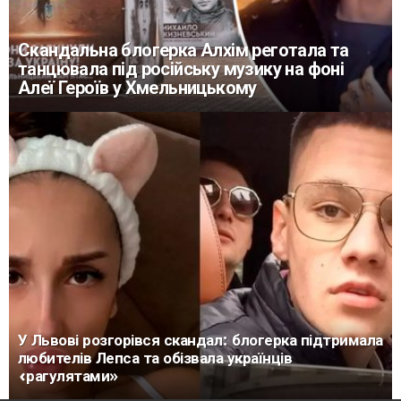
Скандальна блогерка Алхім реготала та
танцювала під російську музику на фоні
Алеї Героїв у Хмельницькому
У Львові розгорівся скандал: блогерка підтримала
любителів Лепса та обізвала українців
«рагулятами»