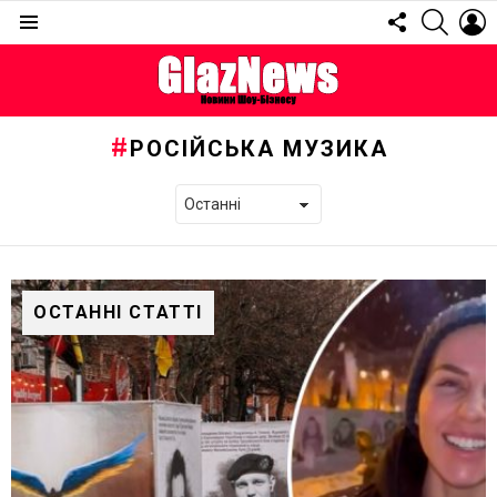
FOLLOW
SEARC
L
US
Menu
РОСІЙСЬКА МУЗИКА
ОСТАННІ СТАТТІ