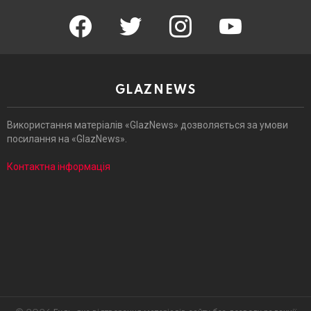
facebook
twitter
instagram
youtube
GLAZNEWS
Використання матеріалів «GlazNews» дозволяється за умови
посилання на «GlazNews».
Контактна інформація