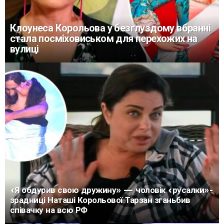
Клоунеса Корольова у безглуздому вбранні
стала посміховиськом для перехожих на
вулиці
«Я обдурив свою дружину» — чоловік «русалки»-
зрадниці Наташі Корольової Тарзан зганьбив
співачку на всю РФ