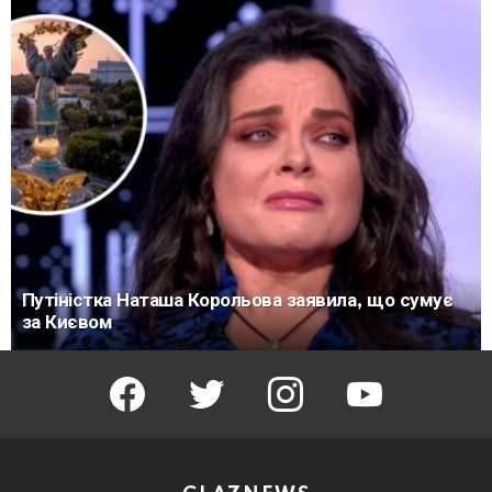
Путіністка Наташа Корольова заявила, що сумує
за Києвом
facebook
twitter
instagram
youtube