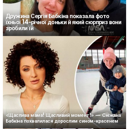
Дружина Сергія Бабкіна показала фото
їхньої 14-річної доньки й який сюрприз вони
зробили їй
«Щаслива мама! Щасливий момент!» — Сніжана
Бабкіна похвалилася дорослим сином-красенем