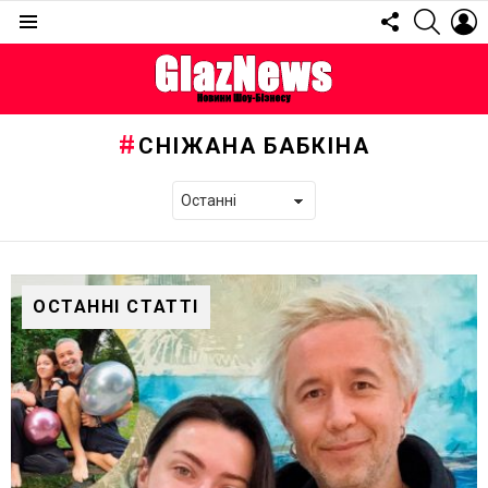
FOLLOW
SEARC
L
US
Menu
СНІЖАНА БАБКІНА
ОСТАННІ СТАТТІ