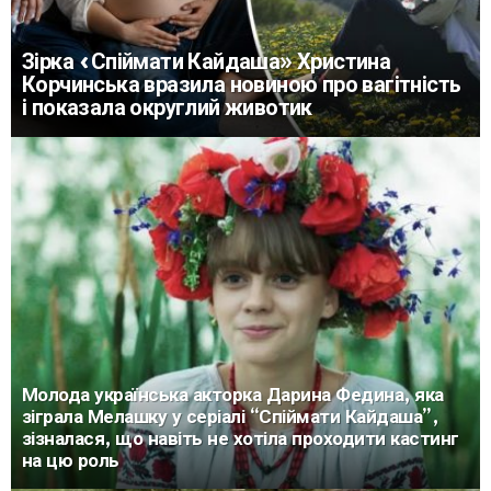
Зірка «Спіймати Кайдаша» Христина
Корчинська вразила новиною про вагітність
і показала округлий животик
Молода українська акторка Дарина Федина, яка
зіграла Мелашку у серіалі “Спіймати Кайдаша”,
зізналася, що навіть не хотіла проходити кастинг
на цю роль