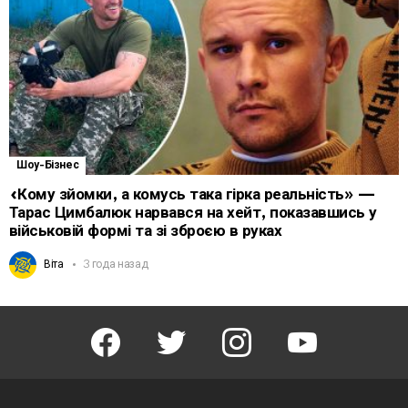
Шоу-Бізнес
«Кому зйомки, а комусь така гірка реальність» —
Тарас Цимбалюк нарвався на хейт, показавшись у
військовій формі та зі зброєю в руках
Віта
3 года назад
facebook
twitter
instagram
youtube