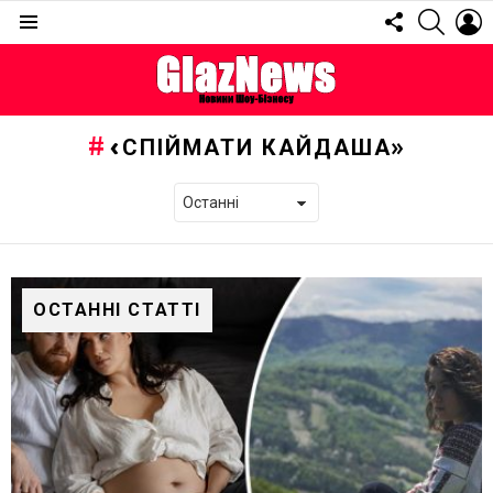
FOLLOW
SEARC
L
US
Menu
«СПІЙМАТИ КАЙДАША»
ОСТАННІ СТАТТІ