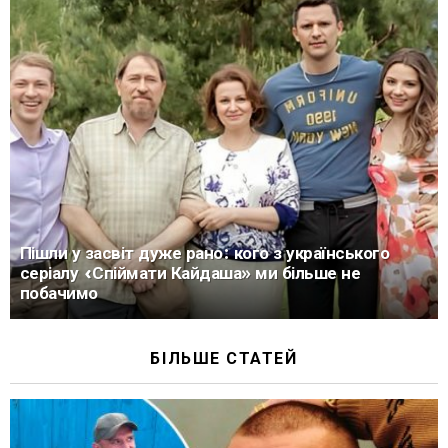
Пішли у засвіт дуже рано: кого з українського
серіалу «Спіймати Кайдаша» ми більше не
побачимо
БІЛЬШЕ СТАТЕЙ