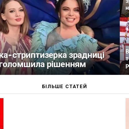
з
н
В
тка-стриптизерка зрадниці
т
иголомшила рішенням
р
БІЛЬШЕ СТАТЕЙ