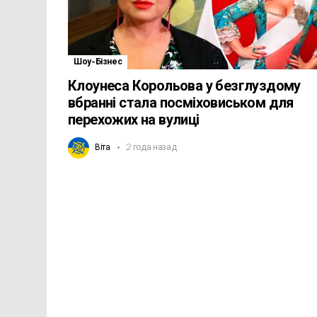
Шоу-Бізнес
Клоунеса Корольова у безглуздому
вбранні стала посміховиськом для
перехожих на вулиці
Віта
2 года назад