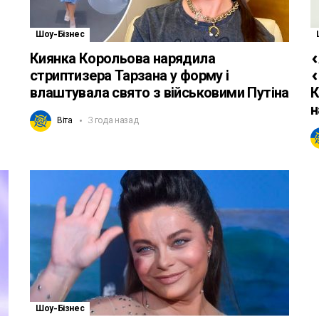
Шоу-Бізнес
Киянка Корольова нарядила
«
стриптизера Тарзана у форму і
«
влаштувала свято з військовими Путіна
К
н
Віта
3 года назад
Шоу-Бізнес