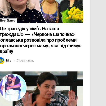
Шоу-Бізнес
Це трагедія у сім’ї. Наташа
траждає!» — «Червона шапочка»
оплавська розповіла про проблеми
орольової через маму, яка підтримує
країну
Віта
2 года назад