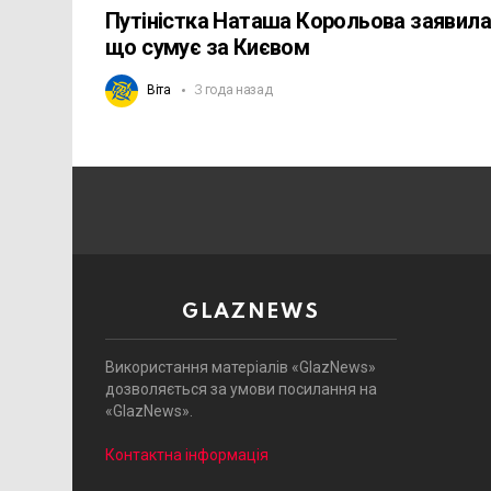
Путіністка Наташа Корольова заявила
що сумує за Києвом
Віта
3 года назад
GLAZNEWS
Використання матеріалів «GlazNews»
дозволяється за умови посилання на
«GlazNews».
Контактна інформація