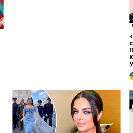
«
с
П
К
У