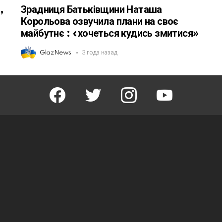
,
Зрадниця Батьківщини Наташа
Корольова озвучила плани на своє
майбутнє : «хочеться кудись змитися»
GlazNews
3 года назад
facebook
twitter
instagram
youtube