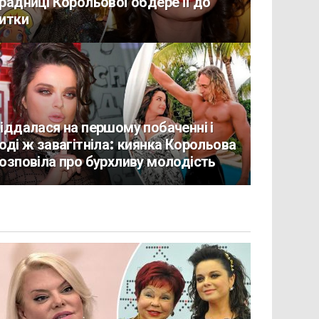
радниці Корольової обдере її до
итки
іддалася на першому побаченні і
оді ж завагітніла: киянка Корольова
озповіла про бурхливу молодість