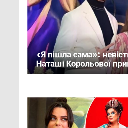
«Я пішла сама»: невіс
Наташі Корольової пр