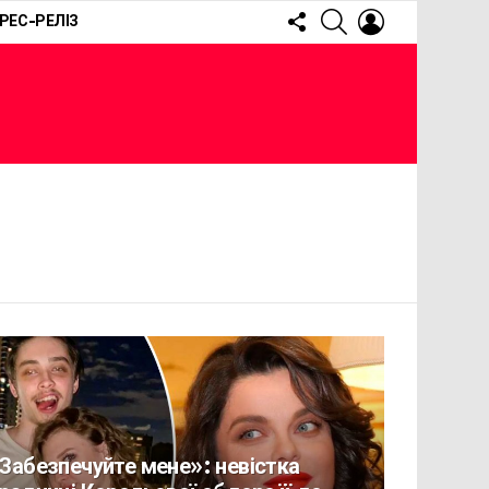
FOLLOW
SEARCH
LOGIN
РЕС-РЕЛІЗ
US
Забезпечуйте мене»: невістка