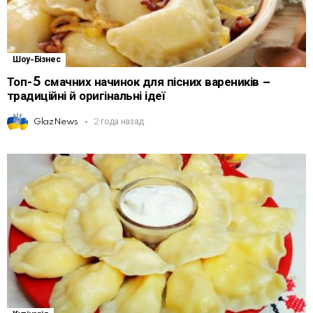
Шоу-Бізнес
Топ-5 смачних начинок для пісних вареників –
традиційні й оригінальні ідеї
GlazNews
2 года назад