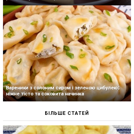
Вареники з солоним сиром і зеленою цибулею:
ніжне тісто та соковита начинка
БІЛЬШЕ СТАТЕЙ