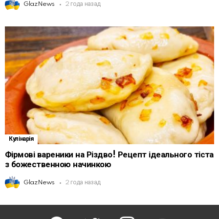
GlazNews
2 года назад
Кулінарія
Фірмові вареники на Різдво! Рецепт ідеального тіста
з божественною начинкою
GlazNews
2 года назад
facebook
twitter
instagram
youtube