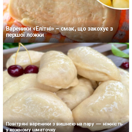
Вареники «Елітні» – смак, що закохує з
першої ложки
Повітряні вареники з вишнею на пару — ніжність
у кожному шматочку