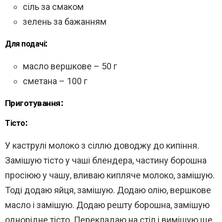
сіль за смаком
зелень за бажанням
Для подачі:
масло вершкове – 50 г
сметана – 100 г
Приготування:
Тісто:
У каструлі молоко з сіллю доводжу до кипіння.
Замішую тісто у чаші блендера, частину борошна
просіюю у чашу, вливаю кипляче молоко, замішую.
Тоді додаю яйця, замішую. Додаю олію, вершкове
масло і замішую. Додаю решту борошна, замішую
однорідне тісто. Перекладаю на стіл і вимішую ще