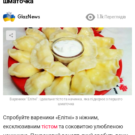
шматочка
GlazNews
1.1k
Переглядів
Вареники "Елітні": ідеальне тісто та начинка, яка підкорює з першого
шматочка
Спробуйте вареники «Елітні» з ніжним,
ексклюзивним
тістом
та соковитою улюбленою