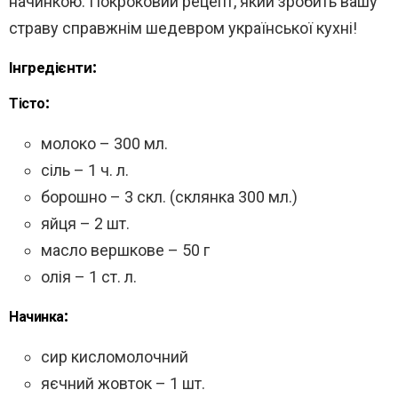
начинкою. Покроковий рецепт, який зробить вашу
страву справжнім шедевром української кухні!
Інгредієнти:
Тісто:
молоко – 300 мл.
сіль – 1 ч. л.
борошно – 3 скл. (склянка 300 мл.)
яйця – 2 шт.
масло вершкове – 50 г
олія – 1 ст. л.
Начинка:
сир кисломолочний
яєчний жовток – 1 шт.