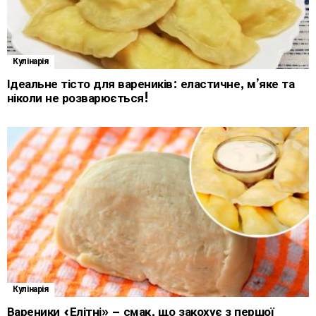
Кулінарія
Ідеальне тісто для вареників: еластичне, м’яке та
ніколи не розварюється!
Кулінарія
Вареники «Елітні» – смак, що закохує з першої