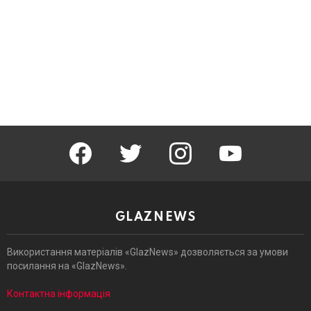
facebook
twitter
instagram
youtube
GLAZNEWS
Використання матеріалів «GlazNews» дозволяється за умови
посилання на «GlazNews».
Контактна інформація