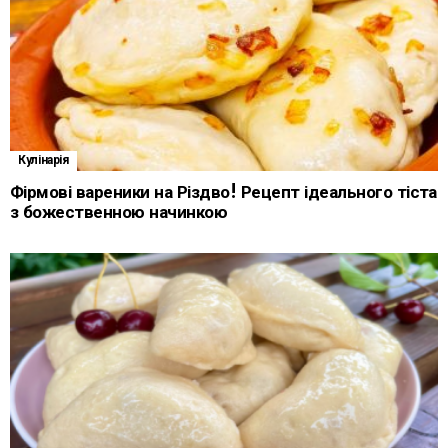
Кулінарія
Фірмові вареники на Різдво! Рецепт ідеального тіста
з божественною начинкою