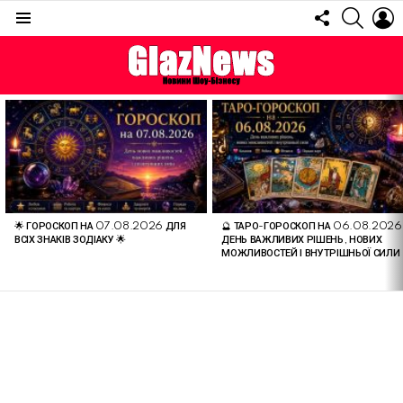
FOLLOW
SEARC
L
US
Menu
ОСТАННІ
СТАТТІ
🌟 ГОРОСКОП НА 07.08.2026 ДЛЯ
🔮 ТАРО-ГОРОСКОП НА 06.08.2026
ВСІХ ЗНАКІВ ЗОДІАКУ 🌟
ДЕНЬ ВАЖЛИВИХ РІШЕНЬ, НОВИХ
МОЖЛИВОСТЕЙ І ВНУТРІШНЬОЇ СИЛИ