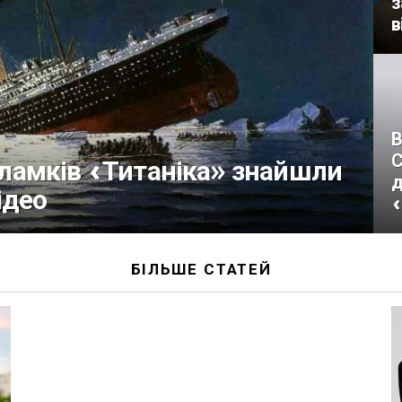
з
в
В
С
 уламків «Титаніка» знайшли
д
ідео
«
БІЛЬШЕ СТАТЕЙ