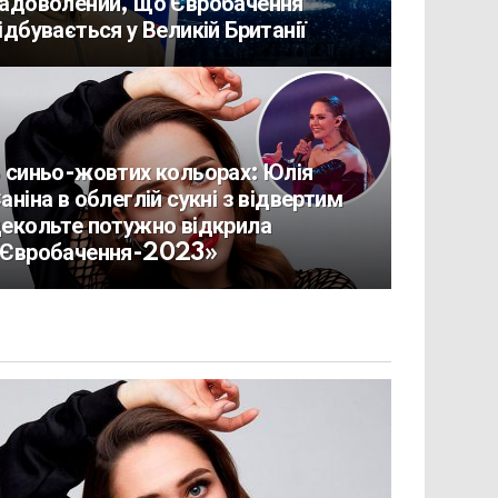
адоволений, що Євробачення
ідбувається у Великій Британії
 синьо-жовтих кольорах: Юлія
аніна в облеглій сукні з відвертим
екольте потужно відкрила
Євробачення-2023»