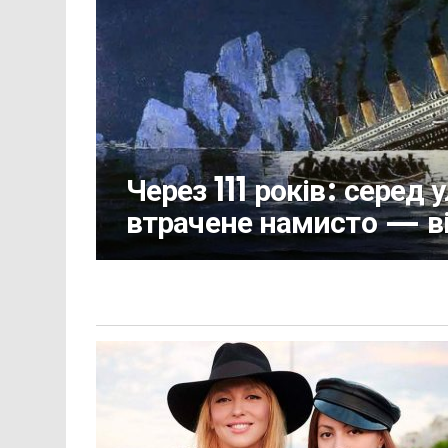
Через 111 років: серед
втрачене намисто — в