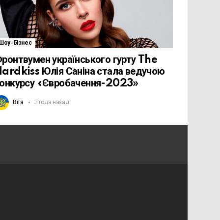
Шоу-Бізнес
ронтвумен українського гурту The
ardkiss Юлія Саніна стала ведучою
онкурсу «Євробачення-2023»
Віта
3 года назад