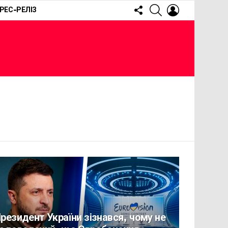
FOLLOW
SEARCH
LOGIN
РЕС-РЕЛІЗ
US
резидент України зізнався, чому не