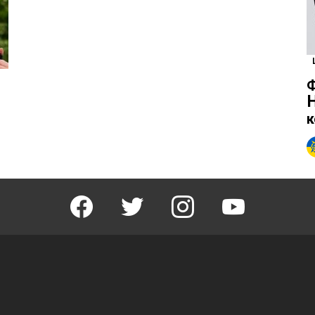
Ф
H
к
facebook
twitter
instagram
youtube