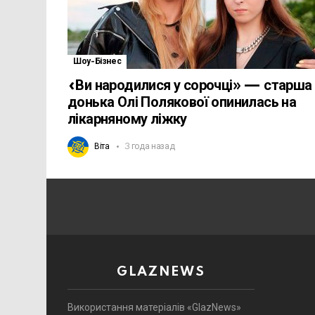
Шоу-Бізнес
«Ви народилися у сорочці» — старша
донька Олі Полякової опинилась на
лікарняному ліжку
Віта
3 года назад
GLAZNEWS
Використання матеріалів «GlazNews»