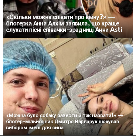
«Скільки можна співати про війну?» —
блогерка Анна Алхім заявила, що краще
слухати пісні співачки-зрадниці Анни Asti
«Можна було собаку завести й так назвати!» —
блогер-мільйонник Дмитро Варварук шокував
вибором імені для сина