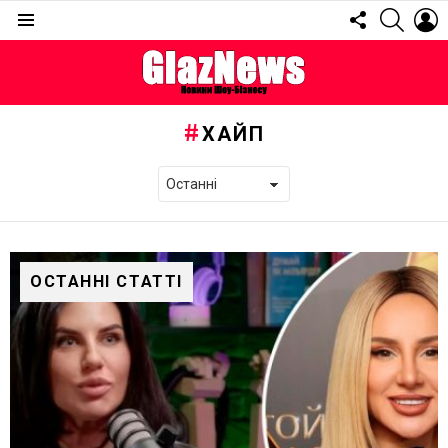
FOLLOW
SEARC
L
US
Menu
ХАЙП
ОСТАННІ СТАТТІ