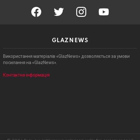
facebook
twitter
instagram
youtube
GLAZNEWS
Використання матеріалів «GlazNews» дозволяється за умови
посилання на «GlazNews».
Контактна інформація