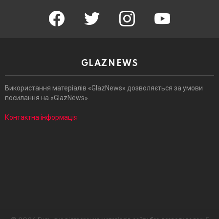
facebook
twitter
instagram
youtube
GLAZNEWS
Використання матеріалів «GlazNews» дозволяється за умови
посилання на «GlazNews».
Контактна інформація