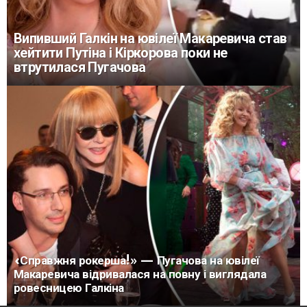
Випивший Галкін на ювілеї Макаревича став
хейтити Путіна і Кіркорова поки не
втрутилася Пугачова
«Справжня рокерша!» — Пугачова на ювілеї
Макаревича відривалася на повну і виглядала
ровесницею Галкіна