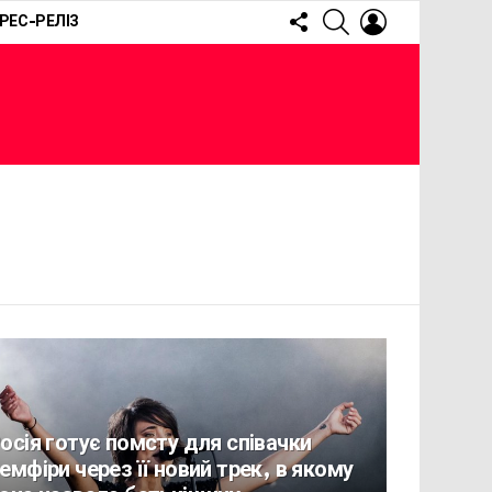
FOLLOW
SEARCH
LOGIN
РЕС-РЕЛІЗ
US
осія готує помсту для співачки
емфіри через її новий трек, в якому