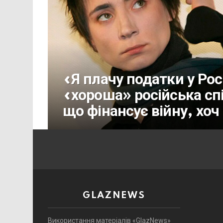
«Я плачу податки у Ро
«хороша» російська сп
що фінансує війну, хоч
GLAZNEWS
Використання матеріалів «GlazNews»