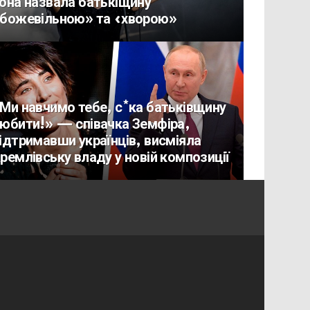
она назвала батькіщину
божевільною» та «хворою»
Ми навчимо тебе, с*ка батьківщину
юбити!» — співачка Земфіра,
ідтримавши українців, висміяла
ремлівську владу у новій композиції