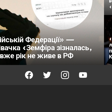
в
«
сійській Федерації» —
«
л
івачка «Земфіра зізналась,
п
 вже рік не живе в РФ
К
facebook
twitter
instagram
youtube