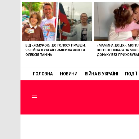
ОСТАННІ
СТАТТІ
ВІД «ЖМУРОК» ДО ГОЛОСУ ПРАВДИ:
«МАМИНА ДОЦЯ»: МОГИ
ЯК ВІЙНА В УКРАЇНІ ЗМІНИЛА ЖИТТЯ
ВПЕРШЕ ПОКАЗАЛА МО
ОЛЕКСІЯ ПАНІНА
ДОНЬКУ БЕЗ ПРИХОВУВА
ГОЛОВНА
НОВИНИ
ВІЙНА В УКРАЇНІ
ПОДІЇ
Menu