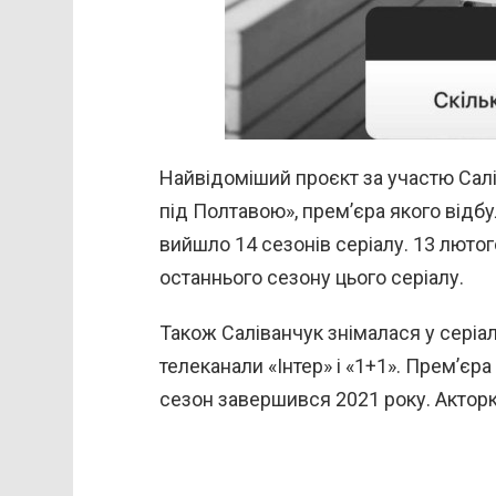
Найвідоміший проєкт за участю Салі
під Полтавою», прем’єра якого відбул
вийшло 14 сезонів серіалу. 13 лютог
останнього сезону цього серіалу.
Також Саліванчук знімалася у серіал
телеканали «Інтер» і «1+1». Прем’єра
сезон завершився 2021 року. Акторк