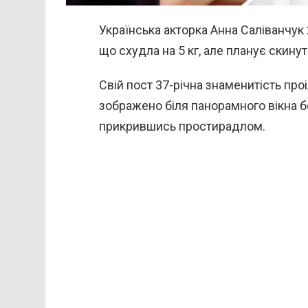
Українська акторка Анна Саліванчук 
що схудла на 5 кг, але планує скинут
Свій пост 37-річна знаменитість про
зображено біля панорамного вікна бе
прикрившись простирадлом.