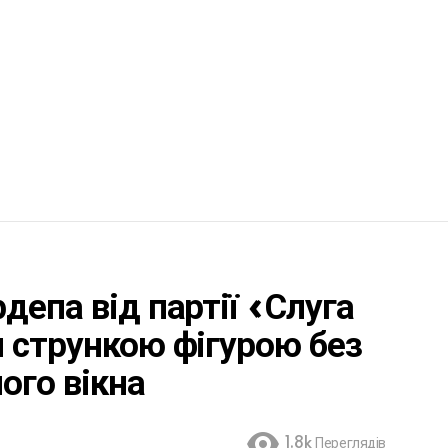
депа від партії «Слуга
 стрункою фігурою без
ого вікна
1.8k
Переглядів