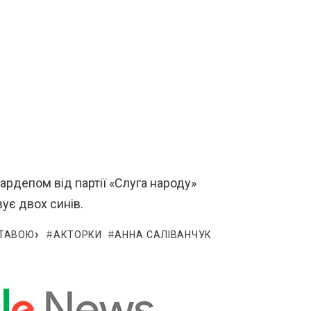
нардепом від партії «Слуга народу»
ує двох синів.
ЛТАВОЮ»
АКТОРКИ
АННА САЛІВАНЧУК