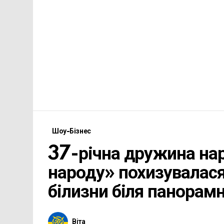
Шоу-Бізнес
37-річна дружина нар
народу» похизувалася
білизни біля панорамн
Віта