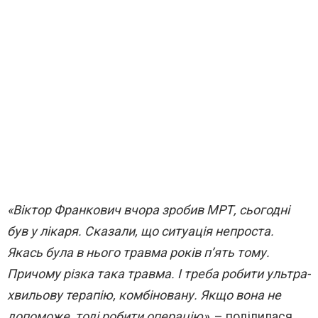
«Віктор Франкович вчора зробив МРТ, сьогодні
був у лікаря. Сказали, що ситуація непроста.
Якась була в нього травма років п’ять тому.
Причому різка така травма. І треба робити ультра-
хвильову терапію, комбіновану. Якщо вона не
допоможе, тоді робити операцію»,
– поділилася