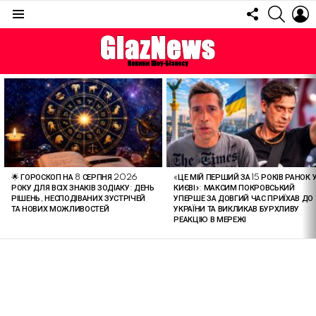
FOLLOW
SEARC
L
US
Menu
ОСТАННІ
СТАТТІ
🌟 ГОРОСКОП НА 8 СЕРПНЯ 2026
«ЦЕ МІЙ ПЕРШИЙ ЗА 15 РОКІВ РАНОК 
РОКУ ДЛЯ ВСІХ ЗНАКІВ ЗОДІАКУ: ДЕНЬ
КИЄВІ»: МАКСИМ ПОКРОВСЬКИЙ
РІШЕНЬ, НЕСПОДІВАНИХ ЗУСТРІЧЕЙ
УПЕРШЕ ЗА ДОВГИЙ ЧАС ПРИЇХАВ ДО
ТА НОВИХ МОЖЛИВОСТЕЙ
УКРАЇНИ ТА ВИКЛИКАВ БУРХЛИВУ
РЕАКЦІЮ В МЕРЕЖІ