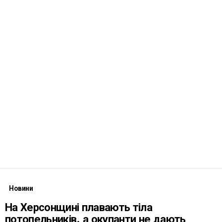
Новини
На Херсонщині плавають тіла
потопельників, а окупанти не дають