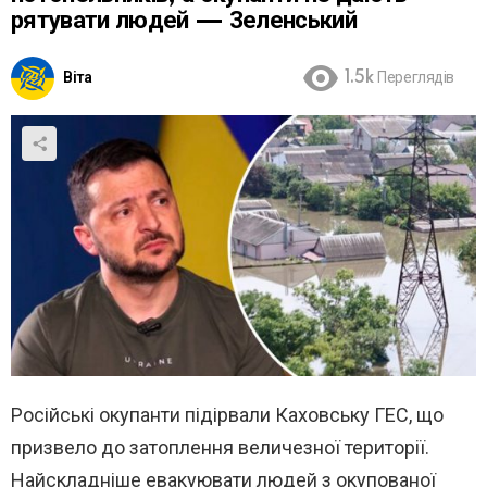
рятувати людей — Зеленський
Віта
1.5k
Переглядів
Російські окупанти підірвали Каховську ГЕС, що
призвело до затоплення величезної території.
Найскладніше евакуювати людей з окупованої