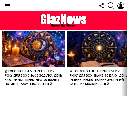
FOLLOW
SEARC
L
US
Menu
ОСТАННІ
СТАТТІ
🔮 ГОРОСКОП НА 9 СЕРПНЯ 2026
🌟 ГОРОСКОП НА 8 СЕРПНЯ 2026
РОКУ ДЛЯ ВСІХ ЗНАКІВ ЗОДІАКУ: ДЕНЬ
РОКУ ДЛЯ ВСІХ ЗНАКІВ ЗОДІАКУ: ДЕН
ВАЖЛИВИХ РІШЕНЬ, НЕСПОДІВАНИХ
РІШЕНЬ, НЕСПОДІВАНИХ ЗУСТРІЧЕЙ
НОВИН І ПРИЄМНИХ ЗУСТРІЧЕЙ
ТА НОВИХ МОЖЛИВОСТЕЙ