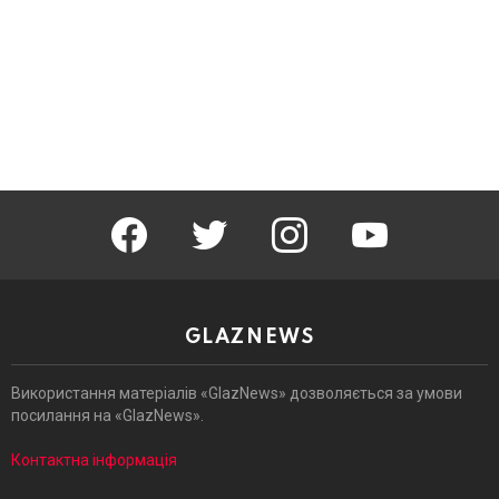
facebook
twitter
instagram
youtube
GLAZNEWS
Використання матеріалів «GlazNews» дозволяється за умови
посилання на «GlazNews».
Контактна інформація